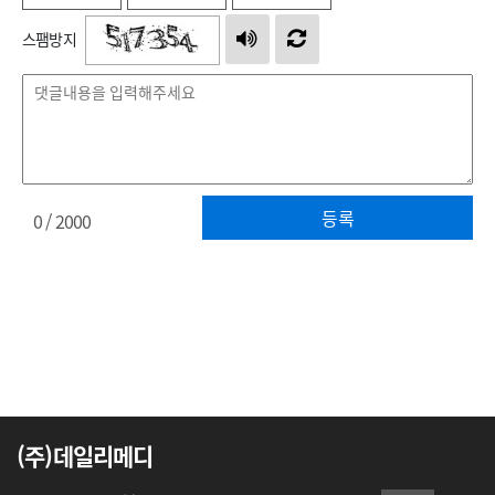
스팸방지
등록
0
/ 2000
(주)데일리메디