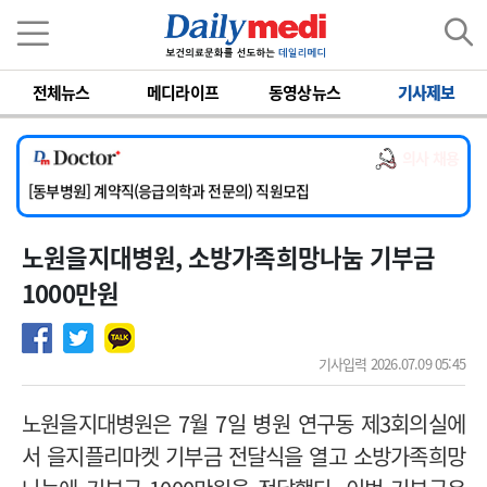
이름
비밀번호
전체뉴스
메디라이프
동영상뉴스
기사제보
[서울아산병원] 2026년 하반기 인턴 모집
[영남대학교의료원] 마취통증의학과 임기제 임상의사 채용
의사 채용
[충남대학교병원] 소아청소년과(소아응급전담) 계약직 의사 공개채용
[동부병원] 계약직(응급의학과 전문의) 직원모집
[이대목동병원] 하반기 전공의(레지던트1년차) 모집
노원을지대병원, 소방가족희망나눔 기부금
[서울아산병원] 2026년 하반기 인턴 모집
[영남대학교의료원] 마취통증의학과 임기제 임상의사 채용
1000만원
기사입력 2026.07.09 05:45
노원을지대병원은 7월 7일 병원 연구동 제3회의실에
서 을지플리마켓 기부금 전달식을 열고 소방가족희망