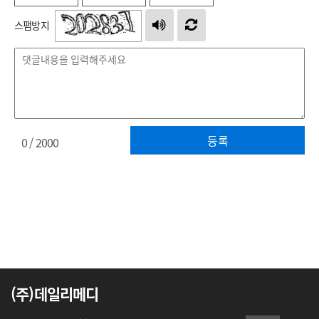
스팸방지
등록
0
/ 2000
(주)데일리메디