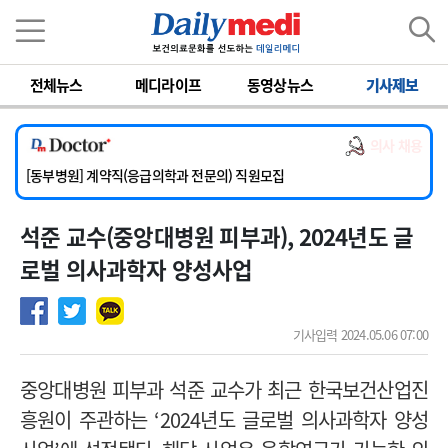
이름
비밀번호
전체뉴스
메디라이프
동영상뉴스
기사제보
[서울아산병원] 2026년 하반기 인턴 모집
[영남대학교의료원] 마취통증의학과 임기제 임상의사 채용
의사 채용
[충남대학교병원] 소아청소년과(소아응급전담) 계약직 의사 공개채용
[동부병원] 계약직(응급의학과 전문의) 직원모집
[이대목동병원] 하반기 전공의(레지던트1년차) 모집
석준 교수( 중앙대병원 피부과), 2024년도 글
[서울아산병원] 2026년 하반기 인턴 모집
[영남대학교의료원] 마취통증의학과 임기제 임상의사 채용
로벌 의사과학자 양성사업
기사입력 2024.05.06 07:00
중앙대병원 피부과 석준 교수가 최근 한국보건산업진
흥원이 주관하는
‘2024
년도 글로벌 의사과학자 양성