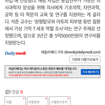
사업
’
에 선정됐다
.
해당 사업은 융합연구가 가능한 의
사과학자 양성을 위해 의사에게 기초의학
,
자연과학
,
공학 등 타 학문의 교육 및 연구를 지원하는 게 골자
다
.
석준 교수는
‘
원형탈모와 아토피 피부염 동반 질환
에서 가상 기억
T
세포 역할 조사
’
라는 연구 주제로 선
정됐으며
,
앞으로
3
년간 총
5
억
5000
만원의 연구비를
지원받는다
.
데일리메디 기자 (
dmedi@dailymedi.com
)
기자의 다른기사보기
댓글
0