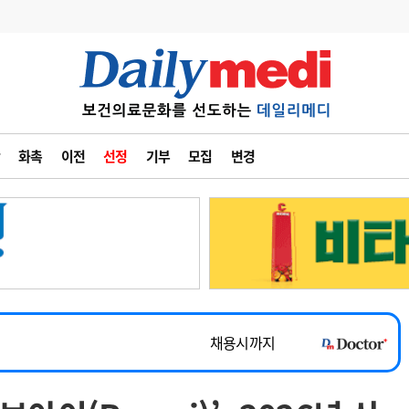
변경
사고
수첩
화촉
이전
선정
기부
모집
변경
계
6
관리급여 실시
7
지필공 지원책
~2026-08-31
8
수련환경 개선
채용시까지
9
의과대학 입시
 공개채용
채용시까지
10
약가인하
유권해석
정책/통계
공시
채용시까지
~2026-08-15