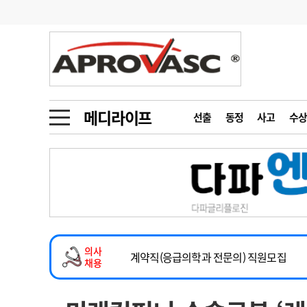
기부
모집
메디인포
인사
부음
오피니언
칼럼
건강정보
금주의 검색어
인물
초대석
피플
메디라이프
선출
동정
사고
수상
1
의사인력 수급 추
동영상뉴스
2
성분명 처방
2026년 하반기 인턴 모집
포토뉴스
포토뉴스
3
AI의료
마취통증의학과 임기제 임상의사 채용
4
전공의 모집 결과
메디 Hospital
지역병원
중소병원
소아청소년과(소아응급전담) 계약직 의사
5
의사국시 합격률
의사
인포메이션
행정처분
판례
계약직(응급의학과 전문의) 직원모집
채용
하반기 전공의(레지던트1년차) 모집
학회·연수강좌
학회/연수강좌
행사