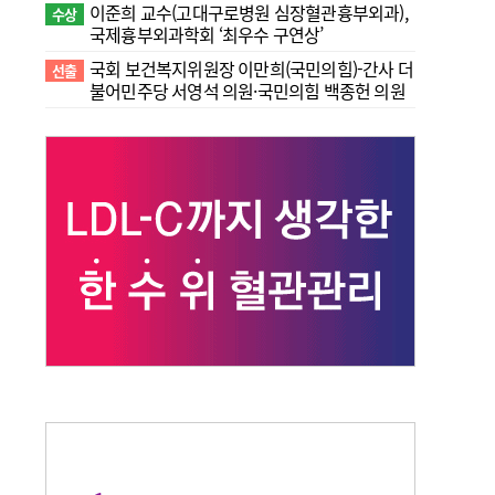
이준희 교수(고대구로병원 심장혈관흉부외과),
수상
국제흉부외과학회 ‘최우수 구연상’
국회 보건복지위원장 이만희(국민의힘)-간사 더
선출
불어민주당 서영석 의원·국민의힘 백종헌 의원