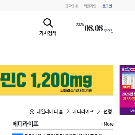
광고안내
회원가입
로그인
|
|
08.08
2026
토요일
기사검색
지침·기준·평가
약제급여 심사 결과
데일리메디 홈
메디라이프
선정
메디라이프
+ More