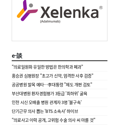
e-談
"의료일원화 유일한 방법은 한의학과 폐과"
홍승권 심평원장 " 초고가 신약, 엄격한 사후 검증"
공공병원 발목 예타…李대통령 "제도 개편 검토"
부산대병원 환자경험평가 3등급 '최하위' 굴욕
인천 시신 오배출 병원 관계자 3명 '불구속'
단기근무 의사 뽑는 'BTS 소속사' 하이브
"의료사고 이력 공개, 고위험 수술 의사 씨 마를 것"