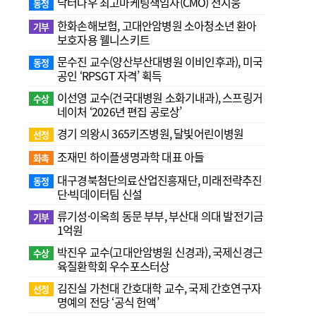
닥터나우 최고마케팅책임자(CMO) 전지웅
동정
한화손해보험, 고대안암병원 소아청소년 환아
기부
보호자용 웰니스키트
문수진 교수( 양산부산대병원 이비인후과), 미국
동정
공인 ‘RPSGT 자격’ 획득
이선영 교수(건국대병원 소화기내과), 스프링거
수상
네이처 ‘2026년 편집 공로상’
경기 의왕시 365키즈병원, 달빛어린이병원
선정
조재민 하이플생명과학 대표 아들
화촉
대구경북첨단의료산업진흥재단, 미래전략추진
동정
단·빅데이터팀 신설
류기성·이옥희 동문 부부, 부산대 의대 발전기금
기부
1억원
박진우 교수(고대안암병원 신경과), 국제신경근
수상
육질환학회 우수포스터상
김진실 가천대 간호대학 교수, 국제 간호연구자
선정
명예의 전당 ‘공식 헌액’