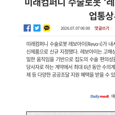
미래컴퍼니 수술로봇 ‘레보아
2026년 하반기 인턴 모집
고객센터
회사소개
법적고지
업통상
마취통증의학과 임기제 임상의사 채용
2026.07.07 06:00
댓글쓰기
미래컴퍼니 수술로봇 레보아이(Revo-i)가 내
신제품으로 신규 지정됐다.
레보아이는 고해상도
밀한 움직임을 기반으로 집도의 수술 편의성
당사자로 하는 계약에서 최대 6년 동안 수의
제 등 다양한 공공조달 지원 혜택을 받을 수 있
데