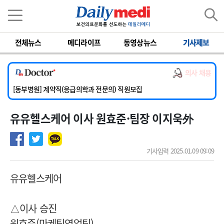
이름
비밀번호
전체뉴스
메디라이프
동영상뉴스
기사제보
[서울아산병원] 2026년 하반기 인턴 모집
[영남대학교의료원] 마취통증의학과 임기제 임상의사 채용
의사 채용
[충남대학교병원] 소아청소년과(소아응급전담) 계약직 의사 공개채용
[동부병원] 계약직(응급의학과 전문의) 직원모집
[이대목동병원] 하반기 전공의(레지던트1년차) 모집
유유헬스케어 이사 원효준·팀장 이지욱外
[서울아산병원] 2026년 하반기 인턴 모집
[영남대학교의료원] 마취통증의학과 임기제 임상의사 채용
기사입력 2025.01.09 09:09
유유헬스케어
△이사 승진
원효준(마케팅영업팀)