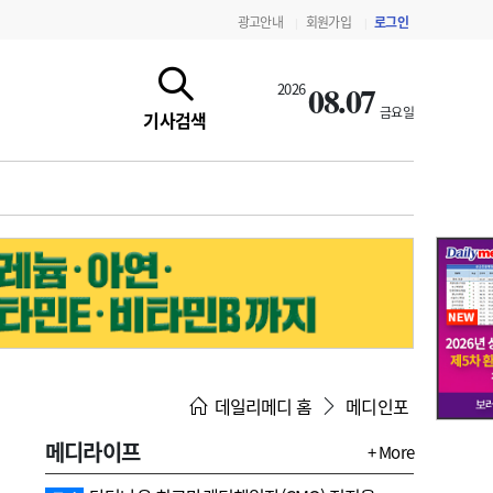
광고안내
회원가입
로그인
|
|
08.07
2026
금요일
기사검색
지침·기준·평가
약제급여 심사 결과
데일리메디 홈
메디인포
메디라이프
+ More