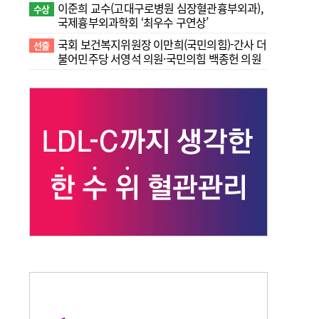
이준희 교수(고대구로병원 심장혈관흉부외과),
수상
국제흉부외과학회 ‘최우수 구연상’
국회 보건복지위원장 이만희(국민의힘)-간사 더
선출
불어민주당 서영석 의원·국민의힘 백종헌 의원