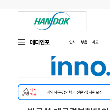
기부
모집
메디인포
인사
부음
오피니언
칼럼
건강정보
금주의 검색어
인물
초대석
피플
메디인포
인사
부음
사고
1
의사인력 수급 추
동영상뉴스
2
성분명 처방
2026년 하반기 인턴 모집
포토뉴스
포토뉴스
3
AI의료
마취통증의학과 임기제 임상의사 채용
4
전공의 모집 결과
메디 Hospital
지역병원
중소병원
소아청소년과(소아응급전담) 계약직 의사
5
의사국시 합격률
의사
인포메이션
행정처분
판례
계약직(응급의학과 전문의) 직원모집
채용
하반기 전공의(레지던트1년차) 모집
학회·연수강좌
학회/연수강좌
행사