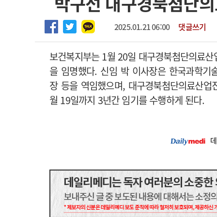
박구선 대구경북첨단의
2026년 하반기 인턴 모집
고객센터
회사소개
법적고지
마취통증의학과 임기제 임상의사 채용
2025.01.21 06:00
댓글쓰기
보건복지부는 1월 20일 대구경북첨단의료
을 임명했다. 신임 박 이사장은 한국과학
장 등을 역임했으며, 대구경북첨단의료산업진흥재
월 19일까지 3년간 임기를 수행하게 된다.
데