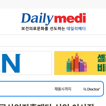
변경
사고
수첩
계
6
관리급여 실시
7
지필공 지원책
~2026-08-31
8
수련환경 개선
채용시까지
9
의과대학 입시
 공개채용
채용시까지
10
약가인하
유권해석
정책/통계
공시
채용시까지
~2026-08-15