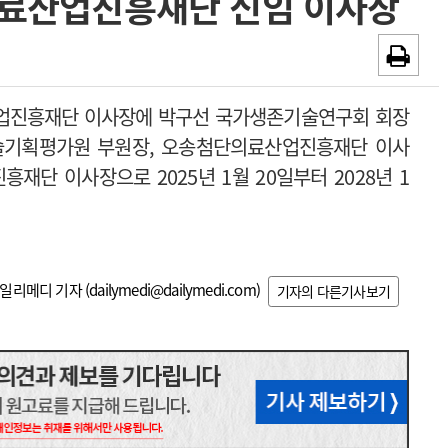
료산업진흥재단 신임 이사장
~2026-08-31
광고안내
채용시까지
산업진흥재단 이사장에 박구선 국가생존기술연구회 회장
기술기획평가원 부원장, 오송첨단의료산업진흥재단 이사
단 이사장으로 2025년 1월 20일부터 2028년 1
일리메디 기자 (
dailymedi@dailymedi.com
)
기자의 다른기사보기