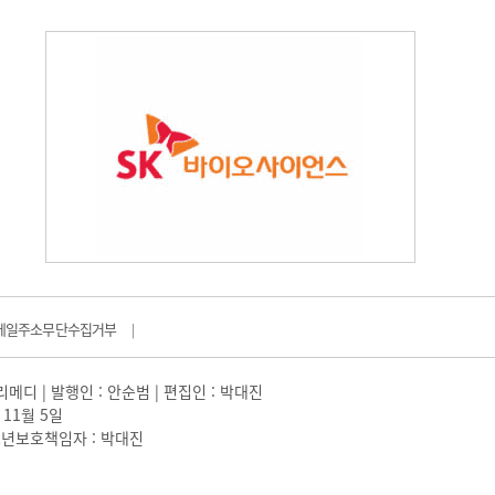
메일주소무단수집거부
|
일리메디 | 발행인 : 안순범 | 편집인 : 박대진
 11월 5일
 |청소년보호책임자 : 박대진