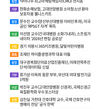
닥터나우 최고마케팅책임자(CMO) 전지웅
동정
한화손해보험, 고대안암병원 소아청소년 환아
기부
보호자용 웰니스키트
문수진 교수( 양산부산대병원 이비인후과), 미국
동정
공인 ‘RPSGT 자격’ 획득
이선영 교수(건국대병원 소화기내과), 스프링거
수상
네이처 ‘2026년 편집 공로상’
경기 의왕시 365키즈병원, 달빛어린이병원
선정
조재민 하이플생명과학 대표 아들
화촉
대구경북첨단의료산업진흥재단, 미래전략추진
동정
단·빅데이터팀 신설
류기성·이옥희 동문 부부, 부산대 의대 발전기금
기부
1억원
박진우 교수(고대안암병원 신경과), 국제신경근
수상
육질환학회 우수포스터상
김진실 가천대 간호대학 교수, 국제 간호연구자
선정
명예의 전당 ‘공식 헌액’