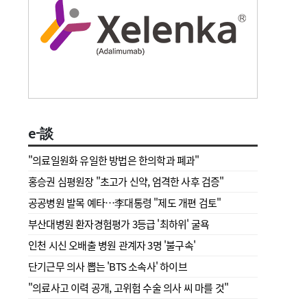
e-談
"의료일원화 유일한 방법은 한의학과 폐과"
홍승권 심평원장 " 초고가 신약, 엄격한 사후 검증"
공공병원 발목 예타…李대통령 "제도 개편 검토"
부산대병원 환자경험평가 3등급 '최하위' 굴욕
인천 시신 오배출 병원 관계자 3명 '불구속'
단기근무 의사 뽑는 'BTS 소속사' 하이브
"의료사고 이력 공개, 고위험 수술 의사 씨 마를 것"