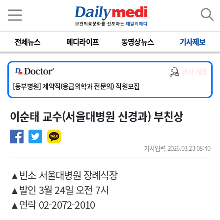
이름
비밀번호
전체뉴스
메디라이프
동영상뉴스
기사제보
[서울아산병원] 2026년 하반기 인턴 모집
[영남대학교의료원] 마취통증의학과 임기제 임상의사 채용
의사 채용
[충남대학교병원] 소아청소년과(소아응급전담) 계약직 의사 공개채용
[동부병원] 계약직(응급의학과 전문의) 직원모집
[이대목동병원] 하반기 전공의(레지던트1년차) 모집
이순태 교수(서울대병원 신경과) 부친상
[서울아산병원] 2026년 하반기 인턴 모집
[영남대학교의료원] 마취통증의학과 임기제 임상의사 채용
기사입력 2026.03.23 08:40
▲빈소 서울대병원 장례식장
▲발인 3월 24일 오전 7시
▲연락 02-2072-2010