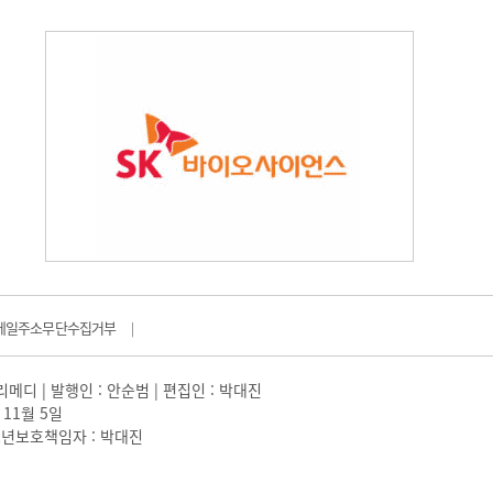
메일주소무단수집거부
|
일리메디 | 발행인 : 안순범 | 편집인 : 박대진
 11월 5일
 |청소년보호책임자 : 박대진