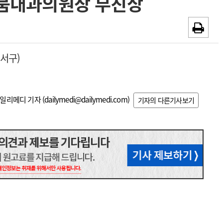
리붐내과의원장 부친상
~2026-08-31
광고안내
채용시까지
 서구)
일리메디 기자 (
dailymedi@dailymedi.com
)
기자의 다른기사보기