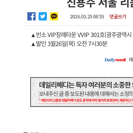
신용주 서울 
2026년 하반기 인턴 모집
고객센터
회사소개
법적고지
마취통증의학과 임기제 임상의사 채용
2026.03.25 08:55
댓글쓰기
▲빈소
VIP장례타운 VVIP 301호(광주광역시
▲발인
3월26일(목) 오전 7시30분
데