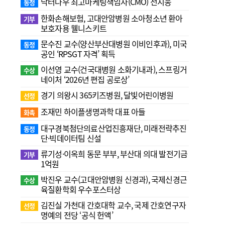
닥터나우 최고마케팅책임자(CMO) 전지웅
동정
한화손해보험, 고대안암병원 소아청소년 환아
기부
보호자용 웰니스키트
문수진 교수( 양산부산대병원 이비인후과), 미국
동정
공인 ‘RPSGT 자격’ 획득
이선영 교수(건국대병원 소화기내과), 스프링거
수상
네이처 ‘2026년 편집 공로상’
경기 의왕시 365키즈병원, 달빛어린이병원
선정
조재민 하이플생명과학 대표 아들
화촉
대구경북첨단의료산업진흥재단, 미래전략추진
동정
단·빅데이터팀 신설
류기성·이옥희 동문 부부, 부산대 의대 발전기금
기부
1억원
박진우 교수(고대안암병원 신경과), 국제신경근
수상
육질환학회 우수포스터상
김진실 가천대 간호대학 교수, 국제 간호연구자
선정
명예의 전당 ‘공식 헌액’