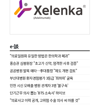
e-談
"의료일원화 유일한 방법은 한의학과 폐과"
홍승권 심평원장 " 초고가 신약, 엄격한 사후 검증"
공공병원 발목 예타…李대통령 "제도 개편 검토"
부산대병원 환자경험평가 3등급 '최하위' 굴욕
인천 시신 오배출 병원 관계자 3명 '불구속'
단기근무 의사 뽑는 'BTS 소속사' 하이브
"의료사고 이력 공개, 고위험 수술 의사 씨 마를 것"