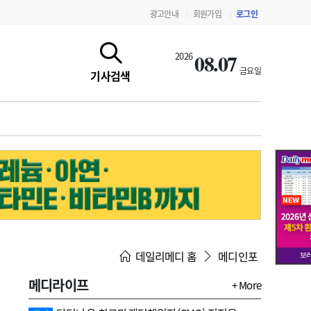
광고안내
회원가입
로그인
|
|
08.07
2026
금요일
기사검색
지침·기준·평가
약제급여 심사 결과
데일리메디 홈
메디인포
메디라이프
+ More