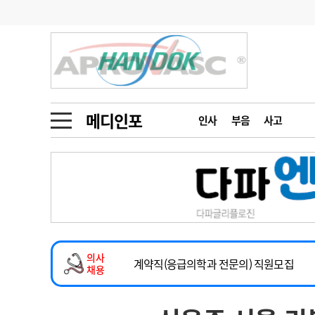
기부
모집
메디인포
인사
부음
오피니언
칼럼
건강정보
금주의 검색어
인물
초대석
피플
메디인포
인사
부음
사고
1
의사인력 수급 추
동영상뉴스
2
성분명 처방
2026년 하반기 인턴 모집
포토뉴스
포토뉴스
3
AI의료
마취통증의학과 임기제 임상의사 채용
4
전공의 모집 결과
메디 Hospital
지역병원
중소병원
소아청소년과(소아응급전담) 계약직 의사
5
의사국시 합격률
의사
인포메이션
행정처분
판례
계약직(응급의학과 전문의) 직원모집
채용
하반기 전공의(레지던트1년차) 모집
학회·연수강좌
학회/연수강좌
행사