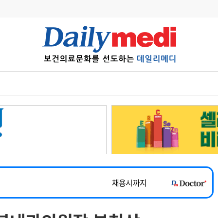
변경
사고
수첩
계
6
관리급여 실시
7
지필공 지원책
~2026-08-31
8
수련환경 개선
채용시까지
9
의과대학 입시
 공개채용
채용시까지
10
약가인하
유권해석
정책/통계
공시
채용시까지
~2026-08-15