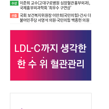
이준희 교수(고대구로병원 심장혈관흉부외과),
수상
국제흉부외과학회 ‘최우수 구연상’
국회 보건복지위원장 이만희(국민의힘)-간사 더
선출
불어민주당 서영석 의원·국민의힘 백종헌 의원