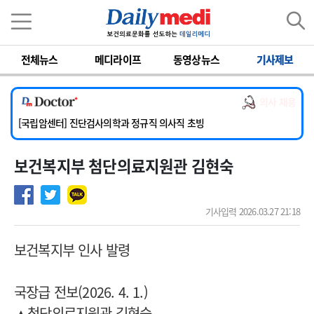
이름
비밀번호
전체뉴스
메디라이프
동영상뉴스
기사제보
[서울아산병원] 2026년 하반기 인턴 모집
[명지병원] 하반기 전공의(인턴) 모집
의사 채용
[동국대학교 경주병원] 내과(소화기, 심장, 내분비), 소아청소년과, 외과, 심장혈관흉부외과, 이비인후과, 병리과 교원 초빙
[국립암센터] 진단검사의학과 정규직 의사직 초빙
[인제대학교해운대백병원] 치과 진료교수 모집 공고
보건복지부 첨단의료지원관 김현숙
[서울아산병원] 2026년 하반기 인턴 모집
[명지병원] 하반기 전공의(인턴) 모집
기사입력 2026.03.27 21:18
보건복지부 인사 발령
국장급 전보(2026. 4. 1.)
▲첨단의료지원관 김현숙