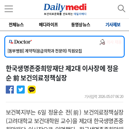
이름
비밀번호
전체뉴스
메디라이프
동영상뉴스
기사제보
[서울아산병원] 2026년 하반기 인턴 모집
[영남대학교의료원] 마취통증의학과 임기제 임상의사 채용
의사 채용
[충남대학교병원] 소아청소년과(소아응급전담) 계약직 의사 공개채용
[동부병원] 계약직(응급의학과 전문의) 직원모집
[이대목동병원] 하반기 전공의(레지던트1년차) 모집
한국생명존중희망재단 제2대 이사장에 정윤
[서울아산병원] 2026년 하반기 인턴 모집
[영남대학교의료원] 마취통증의학과 임기제 임상의사 채용
순 前 보건의료정책실장
기사입력 2026.05.07 06:20
보건복지부는 6일 정윤순 전(前) 보건의료정책실장
(고려대학교 보건대학원 교수)을 제2대 한국생명존중