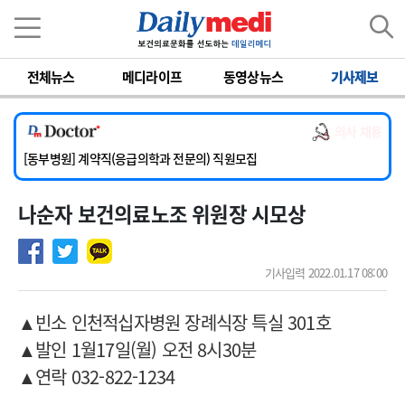
이름
비밀번호
전체뉴스
메디라이프
동영상뉴스
기사제보
[서울아산병원] 2026년 하반기 인턴 모집
[영남대학교의료원] 마취통증의학과 임기제 임상의사 채용
의사 채용
[충남대학교병원] 소아청소년과(소아응급전담) 계약직 의사 공개채용
[동부병원] 계약직(응급의학과 전문의) 직원모집
[이대목동병원] 하반기 전공의(레지던트1년차) 모집
나순자 보건의료노조 위원장 시모상
[서울아산병원] 2026년 하반기 인턴 모집
[영남대학교의료원] 마취통증의학과 임기제 임상의사 채용
기사입력 2022.01.17 08:00
▲빈소 인천적십자병원 장례식장 특실 301호
▲발인 1월17일(월) 오전 8시30분
▲연락 032-822-1234