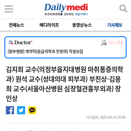
이름
비밀번호
전체뉴스
메디라이프
동영상뉴스
기사제보
[서울아산병원] 2026년 하반기 인턴 모집
[영남대학교의료원] 마취통증의학과 임기제 임상의사 채용
의사 채용
[충남대학교병원] 소아청소년과(소아응급전담) 계약직 의사 공개채용
[동부병원] 계약직(응급의학과 전문의) 직원모집
[이대목동병원] 하반기 전공의(레지던트1년차) 모집
김지희 교수(의정부을지대병원 마취통증의학
[서울아산병원] 2026년 하반기 인턴 모집
[영남대학교의료원] 마취통증의학과 임기제 임상의사 채용
과) 원석 교수(성대의대 피부과) 부친상-김용
희 교수(서울아산병원 심장혈관흉부외과) 장
인상
기사입력 2025.04.14 10:40