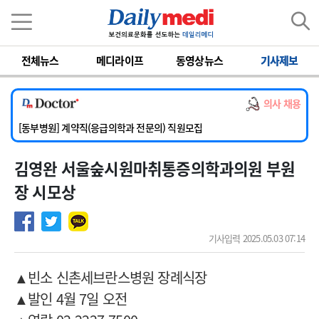
이름
비밀번호
전체뉴스
메디라이프
동영상뉴스
기사제보
[서울아산병원] 2026년 하반기 인턴 모집
[영남대학교의료원] 마취통증의학과 임기제 임상의사 채용
의사 채용
[충남대학교병원] 소아청소년과(소아응급전담) 계약직 의사 공개채용
[동부병원] 계약직(응급의학과 전문의) 직원모집
[이대목동병원] 하반기 전공의(레지던트1년차) 모집
김영완 서울숲시원마취통증의학과의원 부원
[서울아산병원] 2026년 하반기 인턴 모집
[영남대학교의료원] 마취통증의학과 임기제 임상의사 채용
장 시모상
기사입력 2025.05.03 07:14
▲
빈소 신촌세브란스병원 장례식장
▲
발인 4월 7일 오전