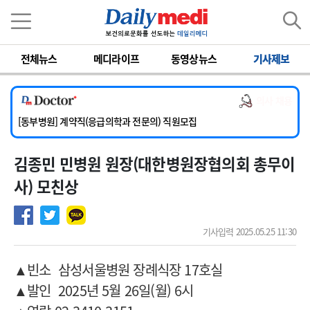
이름
비밀번호
전체뉴스
메디라이프
동영상뉴스
기사제보
[서울아산병원] 2026년 하반기 인턴 모집
[영남대학교의료원] 마취통증의학과 임기제 임상의사 채용
의사 채용
[충남대학교병원] 소아청소년과(소아응급전담) 계약직 의사 공개채용
[동부병원] 계약직(응급의학과 전문의) 직원모집
[이대목동병원] 하반기 전공의(레지던트1년차) 모집
김종민 민병원 원장(대한병원장협의회 총무이
[서울아산병원] 2026년 하반기 인턴 모집
[영남대학교의료원] 마취통증의학과 임기제 임상의사 채용
사) 모친상
기사입력 2025.05.25 11:30
▲빈소 삼성서울병원 장례식장 17호실
▲발인 2025년 5월 26일(월) 6시