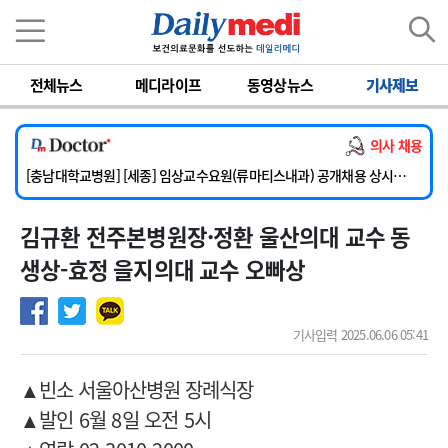
이름
비밀번호
전체뉴스
메디라이프
동영상뉴스
기사제보
[단국대학교병원] 임상전담교원 및 전임의 초빙
[해운대부민병원] [해운대] 2026년 하반기 인턴 모집
의사 채용
[서울아산병원] 건강증진센터 소화기파트 건진교수 초빙
[충남대학교병원] [세종] 임상교수요원(류마티스내과) 공개채용 상시모집
[이대서울병원] 정형외과 일반의 초빙
김규환 전주본병원장·정환 울산의대 교수 동
[단국대학교병원] 임상전담교원 및 전임의 초빙
[해운대부민병원] [해운대] 2026년 하반기 인턴 모집
생상-효정 을지의대 교수 오빠상
기사입력 2025.06.06 05:41
▲빈소 서울아산병원 장례식장
▲발인 6월 8일 오전 5시