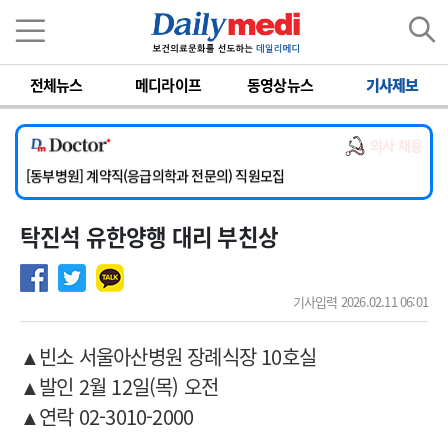
이름
비밀번호
전체뉴스
메디라이프
동영상뉴스
기사제보
[서울아산병원] 2026년 하반기 인턴 모집
[영남대학교의료원] 마취통증의학과 임기제 임상의사 채용
의사 채용
[충남대학교병원] 소아청소년과(소아응급전담) 계약직 의사 공개채용
[동부병원] 계약직(응급의학과 전문의) 직원모집
[이대목동병원] 하반기 전공의(레지던트1년차) 모집
탁진석 유한양행 대리 부친상
[서울아산병원] 2026년 하반기 인턴 모집
[영남대학교의료원] 마취통증의학과 임기제 임상의사 채용
기사입력 2026.02.11 06:01
▲빈소
서울아산병원 장례식장 10호실
▲발인 2월 12일(목) 오전
▲연락 02-3010-2000