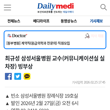
이름
비밀번호
전체뉴스
메디라이프
동영상뉴스
기사제보
[서울아산병원] 2026년 하반기 인턴 모집
[영남대학교의료원] 마취통증의학과 임기제 임상의사 채용
의사 채용
[충남대학교병원] 소아청소년과(소아응급전담) 계약직 의사 공개채용
[동부병원] 계약직(응급의학과 전문의) 직원모집
[이대목동병원] 하반기 전공의(레지던트1년차) 모집
최규성 삼성서울병원 교수(커뮤니케이션실 실
[서울아산병원] 2026년 하반기 인턴 모집
[영남대학교의료원] 마취통증의학과 임기제 임상의사 채용
차장) 빙부상
기사입력 2026.02.25 17:45
▲ 빈소 삼성서울병원 장례식장 19호실
▲ 발인 2026년 2월 27일(금) 오전 6시