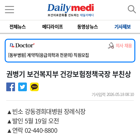
이름
비밀번호
전체뉴스
메디라이프
동영상뉴스
기사제보
[서울아산병원] 2026년 하반기 인턴 모집
[영남대학교의료원] 마취통증의학과 임기제 임상의사 채용
의사 채용
[충남대학교병원] 소아청소년과(소아응급전담) 계약직 의사 공개채용
[동부병원] 계약직(응급의학과 전문의) 직원모집
[이대목동병원] 하반기 전공의(레지던트1년차) 모집
권병기 보건복지부 건강보험정책국장 부친상
[서울아산병원] 2026년 하반기 인턴 모집
[영남대학교의료원] 마취통증의학과 임기제 임상의사 채용
기사입력 2026.05.18 08:10
▲
빈소 강동경희대병원 장례식장
▲
발인 5월 19일 오전
▲
연락 02-440-8800