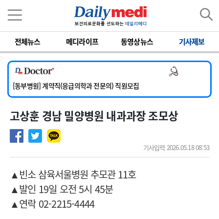
이름
비밀번호
전체뉴스
메디라이프
동영상뉴스
기사제보
[서울아산병원] 2026년 하반기 인턴 모집
[영남대학교의료원] 마취통증의학과 임기제 임상의사 채용
의사 채용
[충남대학교병원] 소아청소년과(소아응급전담) 계약직 의사 공개채용
[동부병원] 계약직(응급의학과 전문의) 직원모집
[이대목동병원] 하반기 전공의(레지던트1년차) 모집
고상훈 경남 밀양병원 내과과장 조모상
[서울아산병원] 2026년 하반기 인턴 모집
[영남대학교의료원] 마취통증의학과 임기제 임상의사 채용
기사입력 2026.05.18 08:53
▲빈소 삼육서울병원 추모관 11호
▲발인 19일 오전 5시 45분
▲연락 02-2215-4444