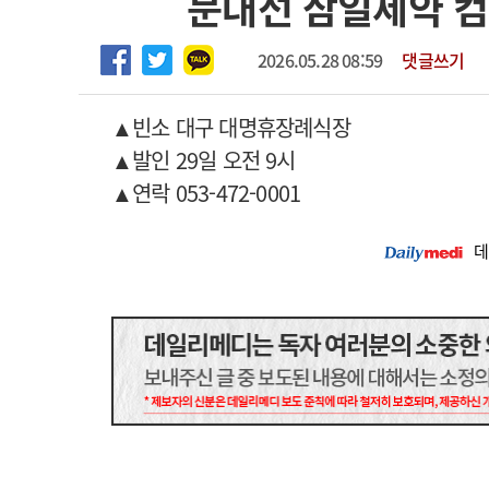
문대선 삼일제약 
2026년 하반기 인턴 모집
고객센터
회사소개
법적고지
마취통증의학과 임기제 임상의사 채용
2026.05.28 08:59
댓글쓰기
▲빈소 대구 대명휴장례식장
▲발인 29일 오전 9시
▲연락 053-472-0001
데