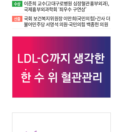
이준희 교수(고대구로병원 심장혈관흉부외과),
수상
국제흉부외과학회 ‘최우수 구연상’
국회 보건복지위원장 이만희(국민의힘)-간사 더
선출
불어민주당 서영석 의원·국민의힘 백종헌 의원