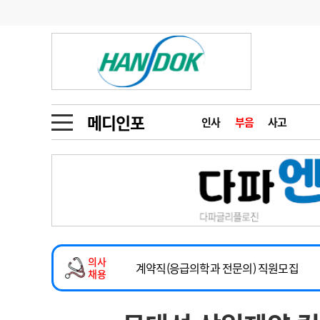
기부
모집
메디인포
인사
부음
오피니언
칼럼
건강정보
금주의 검색어
인물
초대석
피플
메디인포
인사
부음
사고
1
의사인력 수급 추
동영상뉴스
2
성분명 처방
2026년 하반기 인턴 모집
포토뉴스
포토뉴스
3
AI의료
마취통증의학과 임기제 임상의사 채용
4
전공의 모집 결과
메디 Hospital
지역병원
중소병원
소아청소년과(소아응급전담) 계약직 의사
5
의사국시 합격률
의사
인포메이션
행정처분
판례
계약직(응급의학과 전문의) 직원모집
채용
하반기 전공의(레지던트1년차) 모집
학회·연수강좌
학회/연수강좌
행사