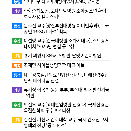
닥터나우 최고마케팅책임자(CMO) 전지웅
동정
한화손해보험, 고대안암병원 소아청소년 환아
기부
보호자용 웰니스키트
문수진 교수( 양산부산대병원 이비인후과), 미국
동정
공인 ‘RPSGT 자격’ 획득
이선영 교수(건국대병원 소화기내과), 스프링거
수상
네이처 ‘2026년 편집 공로상’
경기 의왕시 365키즈병원, 달빛어린이병원
선정
조재민 하이플생명과학 대표 아들
화촉
대구경북첨단의료산업진흥재단, 미래전략추진
동정
단·빅데이터팀 신설
류기성·이옥희 동문 부부, 부산대 의대 발전기금
기부
1억원
박진우 교수(고대안암병원 신경과), 국제신경근
수상
육질환학회 우수포스터상
김진실 가천대 간호대학 교수, 국제 간호연구자
선정
명예의 전당 ‘공식 헌액’