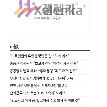
e-談
"의료일원화 유일한 방법은 한의학과 폐과"
홍승권 심평원장 " 초고가 신약, 엄격한 사후 검증"
공공병원 발목 예타…李대통령 "제도 개편 검토"
부산대병원 환자경험평가 3등급 '최하위' 굴욕
인천 시신 오배출 병원 관계자 3명 '불구속'
단기근무 의사 뽑는 'BTS 소속사' 하이브
"의료사고 이력 공개, 고위험 수술 의사 씨 마를 것"