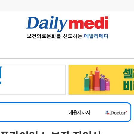
변경
사고
수첩
계
6
관리급여 실시
7
지필공 지원책
~2026-08-31
8
수련환경 개선
채용시까지
9
의과대학 입시
 공개채용
채용시까지
10
약가인하
유권해석
정책/통계
공시
채용시까지
~2026-08-15