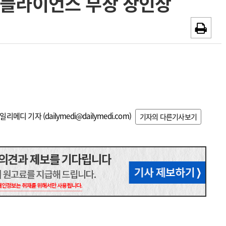
컴플라이언스 부장 장인상
~2026-08-31
광고안내
채용시까지
일리메디 기자 (
dailymedi@dailymedi.com
)
기자의 다른기사보기