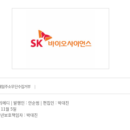
메일주소무단수집거부
|
일리메디 | 발행인 : 안순범 | 편집인 : 박대진
 11월 5일
 |청소년보호책임자 : 박대진