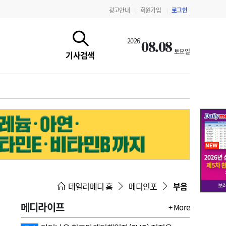
광고안내
회원가입
로그인
|
|
08.08
2026
토요일
기사검색
지침·기준·평가
약제급여 심사 결과
데일리메디 홈
메디인포
부음
메디라이프
+ More