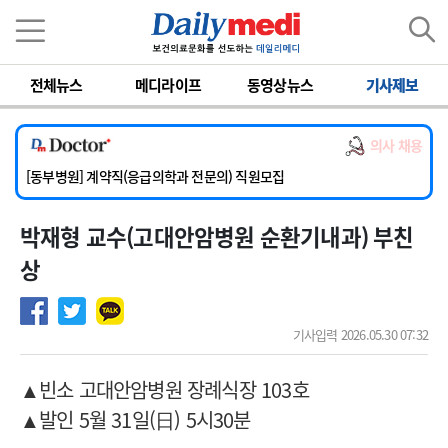
이름
비밀번호
전체뉴스
메디라이프
동영상뉴스
기사제보
[서울아산병원] 2026년 하반기 인턴 모집
[영남대학교의료원] 마취통증의학과 임기제 임상의사 채용
의사 채용
[충남대학교병원] 소아청소년과(소아응급전담) 계약직 의사 공개채용
[동부병원] 계약직(응급의학과 전문의) 직원모집
[이대목동병원] 하반기 전공의(레지던트1년차) 모집
박재형 교수(고대안암병원 순환기내과) 부친
[서울아산병원] 2026년 하반기 인턴 모집
[영남대학교의료원] 마취통증의학과 임기제 임상의사 채용
상
기사입력 2026.05.30 07:32
▲
빈소 고대안암병원 장례식장 103호
▲
발인 5월 31일(日) 5시30분