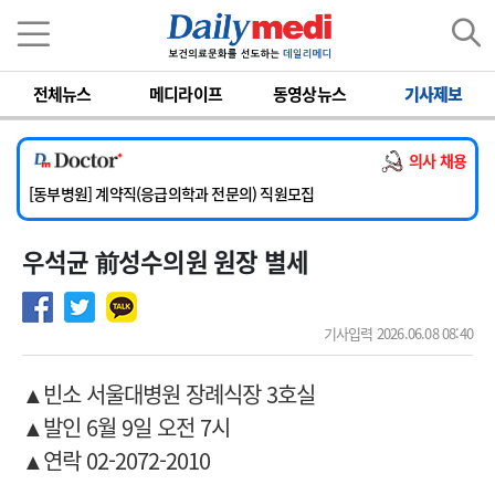
이름
비밀번호
전체뉴스
메디라이프
동영상뉴스
기사제보
[서울아산병원] 2026년 하반기 인턴 모집
[영남대학교의료원] 마취통증의학과 임기제 임상의사 채용
의사 채용
[충남대학교병원] 소아청소년과(소아응급전담) 계약직 의사 공개채용
[동부병원] 계약직(응급의학과 전문의) 직원모집
[이대목동병원] 하반기 전공의(레지던트1년차) 모집
우석균 前성수의원 원장 별세
[서울아산병원] 2026년 하반기 인턴 모집
[영남대학교의료원] 마취통증의학과 임기제 임상의사 채용
기사입력 2026.06.08 08:40
▲
빈소 서울대병원 장례식장 3호실
▲발인 6월 9일 오전 7시
▲연락 02-2072-2010