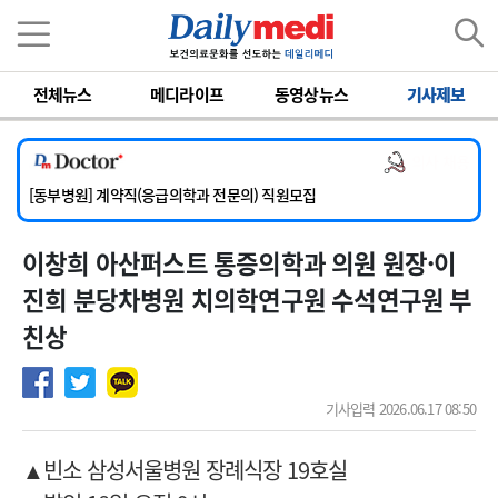
이름
비밀번호
전체뉴스
메디라이프
동영상뉴스
기사제보
[서울아산병원] 2026년 하반기 인턴 모집
[영남대학교의료원] 마취통증의학과 임기제 임상의사 채용
의사 채용
[충남대학교병원] 소아청소년과(소아응급전담) 계약직 의사 공개채용
[동부병원] 계약직(응급의학과 전문의) 직원모집
[이대목동병원] 하반기 전공의(레지던트1년차) 모집
이창희 아산퍼스트 통증의학과 의원 원장·이
[서울아산병원] 2026년 하반기 인턴 모집
[영남대학교의료원] 마취통증의학과 임기제 임상의사 채용
진희 분당차병원 치의학연구원 수석연구원 부
친상
기사입력 2026.06.17 08:50
▲빈소 삼성서울병원 장례식장 19호실