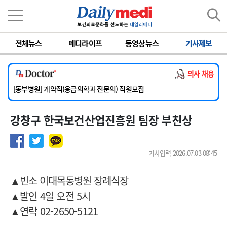
이름
비밀번호
전체뉴스
메디라이프
동영상뉴스
기사제보
[서울아산병원] 2026년 하반기 인턴 모집
[영남대학교의료원] 마취통증의학과 임기제 임상의사 채용
의사 채용
[충남대학교병원] 소아청소년과(소아응급전담) 계약직 의사 공개채용
[동부병원] 계약직(응급의학과 전문의) 직원모집
[이대목동병원] 하반기 전공의(레지던트1년차) 모집
강창구 한국보건산업진흥원 팀장 부친상
[서울아산병원] 2026년 하반기 인턴 모집
[영남대학교의료원] 마취통증의학과 임기제 임상의사 채용
기사입력 2026.07.03 08:45
▲빈소 이대목동병원 장례식장
▲발인 4일 오전 5시
▲연락 02-2650-5121