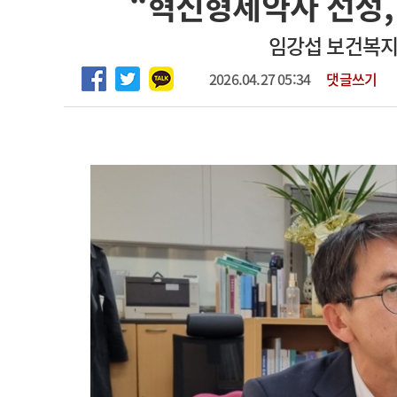
“혁신형제약사 선정,
2026년 하반기 인턴 모집
고객센터
회사소개
법적고지
임강섭 보건복
마취통증의학과 임기제 임상의사 채용
2026.04.27 05:34
댓글쓰기