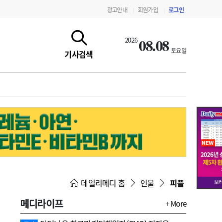
광고안내
회원가입
로그인
|
|
08.08
2026
토요일
기사검색
지침·기준·평가
약제급여 심사 결과
데일리메디 홈
인물
피플
메디라이프
+ More