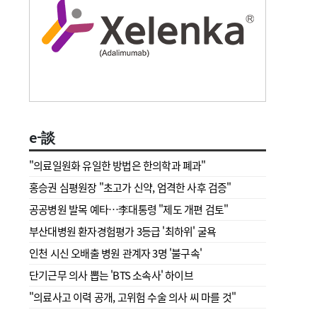
e-談
"의료일원화 유일한 방법은 한의학과 폐과"
홍승권 심평원장 " 초고가 신약, 엄격한 사후 검증"
공공병원 발목 예타…李대통령 "제도 개편 검토"
부산대병원 환자경험평가 3등급 '최하위' 굴욕
인천 시신 오배출 병원 관계자 3명 '불구속'
단기근무 의사 뽑는 'BTS 소속사' 하이브
"의료사고 이력 공개, 고위험 수술 의사 씨 마를 것"