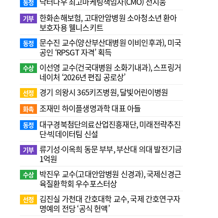
닥터나우 최고마케팅책임자(CMO) 전지웅
동정
한화손해보험, 고대안암병원 소아청소년 환아
기부
보호자용 웰니스키트
문수진 교수( 양산부산대병원 이비인후과), 미국
동정
공인 ‘RPSGT 자격’ 획득
이선영 교수(건국대병원 소화기내과), 스프링거
수상
네이처 ‘2026년 편집 공로상’
경기 의왕시 365키즈병원, 달빛어린이병원
선정
조재민 하이플생명과학 대표 아들
화촉
대구경북첨단의료산업진흥재단, 미래전략추진
동정
단·빅데이터팀 신설
류기성·이옥희 동문 부부, 부산대 의대 발전기금
기부
1억원
박진우 교수(고대안암병원 신경과), 국제신경근
수상
육질환학회 우수포스터상
김진실 가천대 간호대학 교수, 국제 간호연구자
선정
명예의 전당 ‘공식 헌액’