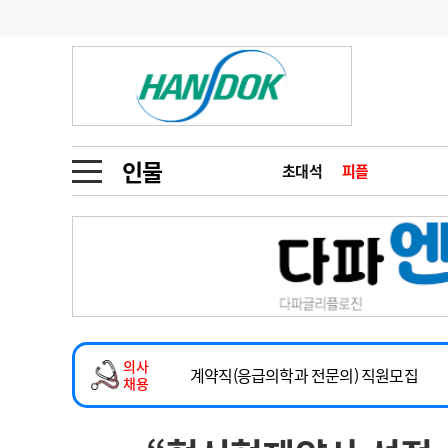
기부
모집
메디인포
인사
부음
오피니언
칼럼
건강정보
금주의 검색어
인물
초대석
피플
인물
초대석
피플
1
의사인력 수급 추
동영상뉴스
2
성분명 처방
2026년 하반기 인턴 모집
포토뉴스
포토뉴스
3
AI의료
마취통증의학과 임기제 임상의사 채용
4
전공의 모집 결과
메디 Hospital
지역병원
중소병원
소아청소년과(소아응급전담) 계약직 의사
5
의사국시 합격률
의사
인포메이션
행정처분
판례
계약직(응급의학과 전문의) 직원모집
채용
하반기 전공의(레지던트1년차) 모집
학회·연수강좌
학회/연수강좌
행사