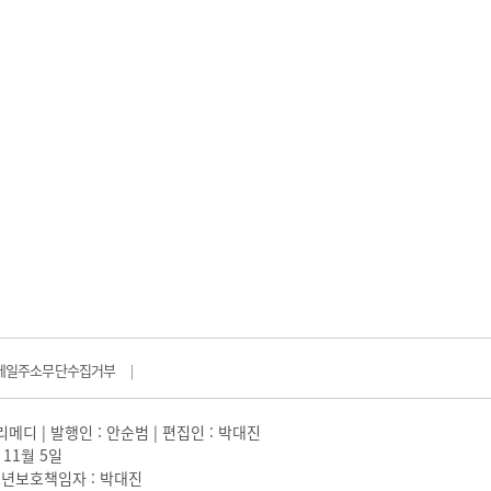
메일주소무단수집거부
|
일리메디 | 발행인 : 안순범 | 편집인 : 박대진
 11월 5일
 |청소년보호책임자 : 박대진