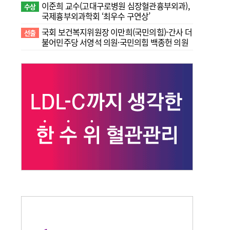
이준희 교수(고대구로병원 심장혈관흉부외과),
수상
국제흉부외과학회 ‘최우수 구연상’
국회 보건복지위원장 이만희(국민의힘)-간사 더
선출
불어민주당 서영석 의원·국민의힘 백종헌 의원