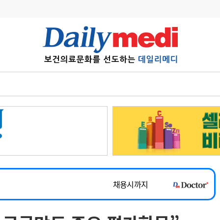
변경
사고
수첩
계
6
관리급여 실시
7
지필공 지원책
~2026-08-31
8
수련환경 개선
채용시까지
9
의과대학 입시
 공개채용
채용시까지
10
약가인하
유권해석
정책/통계
공시
채용시까지
~2026-08-15