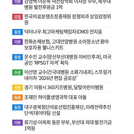
강영백·이순옥 덕산장학회 이사장 부부, 제주대
기부
병원 발전후원금 1억
한국의료분쟁조정중재원 정형외과 상임감정위
모집
원
닥터나우 최고마케팅책임자(CMO) 전지웅
동정
한화손해보험, 고대안암병원 소아청소년 환아
기부
보호자용 웰니스키트
문수진 교수( 양산부산대병원 이비인후과), 미국
동정
공인 ‘RPSGT 자격’ 획득
이선영 교수(건국대병원 소화기내과), 스프링거
수상
네이처 ‘2026년 편집 공로상’
경기 의왕시 365키즈병원, 달빛어린이병원
선정
조재민 하이플생명과학 대표 아들
화촉
대구경북첨단의료산업진흥재단, 미래전략추진
동정
단·빅데이터팀 신설
류기성·이옥희 동문 부부, 부산대 의대 발전기금
기부
1억원