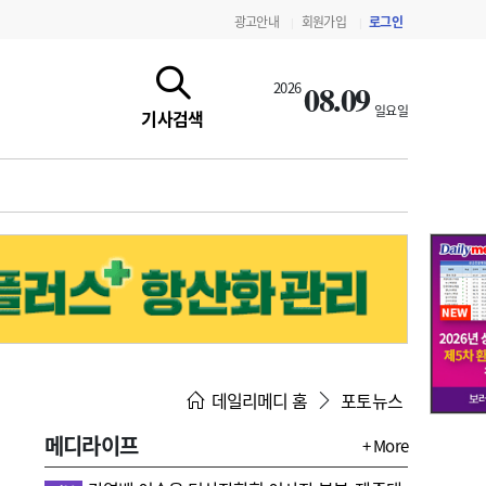
광고안내
회원가입
로그인
|
|
08.09
2026
일요일
기사검색
지침·기준·평가
약제급여 심사 결과
데일리메디 홈
포토뉴스
메디라이프
+ More