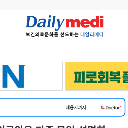
변경
사고
수첩
계
6
관리급여 실시
~2026-08-31
7
지필공 지원책
채용시까지
8
수련환경 개선
 공개채용
채용시까지
9
의과대학 입시
채용시까지
10
약가인하
유권해석
정책/통계
공시
~2026-08-15
~2026-08-31