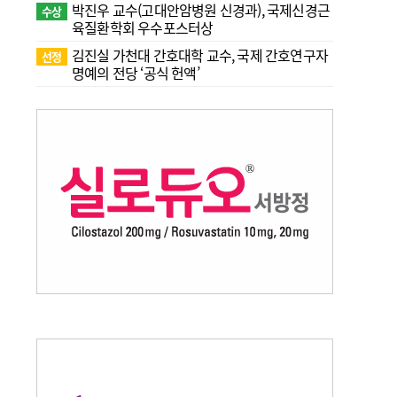
박진우 교수(고대안암병원 신경과), 국제신경근
수상
육질환학회 우수포스터상
김진실 가천대 간호대학 교수, 국제 간호연구자
선정
명예의 전당 ‘공식 헌액’