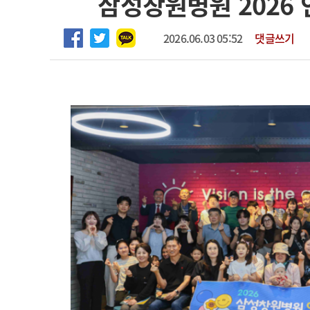
삼성창원병원 2026
마취통증의학과 임기제 임상의사 채용
고객센터
회사소개
법적고지
2026.06.03 05:52
댓글쓰기