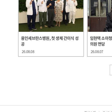
용인세브란스병원, 첫 생체 간이식 성
임현택 소아
공
의원 면담
26.08.08
26.08.07