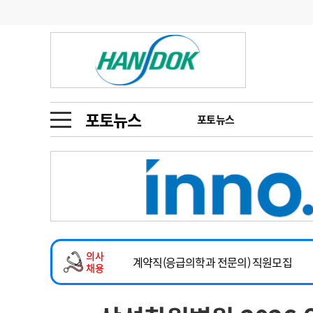
기부
모집
메디인포
인사
부음
오피니언
칼럼
건강정보
금주의 검색어
인물
초대석
피플
포토뉴스
포토뉴스
1
의사인력 수급 추
동영상뉴스
2026년 하반기 인턴 모집
2
성분명 처방
마취통증의학과 임기제 임상의사 채용
포토뉴스
포토뉴스
3
AI의료
소아청소년과(소아응급전담) 계약직 의사
4
전공의 모집 결과
메디 Hospital
지역병원
중소병원
계약직(응급의학과 전문의) 직원모집
5
의사국시 합격률
의사
인포메이션
행정처분
판례
하반기 전공의(레지던트1년차) 모집
채용
2026년 하반기 인턴 모집
학회·연수강좌
학회/연수강좌
행사