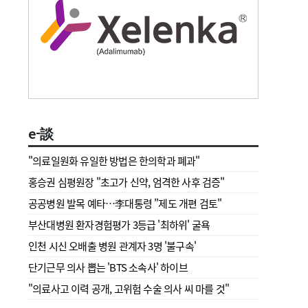
e-談
"의료일원화 유일한 방법은 한의학과 폐과"
홍승권 심평원장 " 초고가 신약, 엄격한 사후 검증"
공공병원 발목 예타…李대통령 "제도 개편 검토"
부산대병원 환자경험평가 3등급 '최하위' 굴욕
인천 시신 오배출 병원 관계자 3명 '불구속'
단기근무 의사 뽑는 'BTS 소속사' 하이브
"의료사고 이력 공개, 고위험 수술 의사 씨 마를 것"