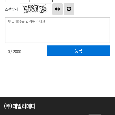
스팸방지
등록
0
/ 2000
(주)데일리메디