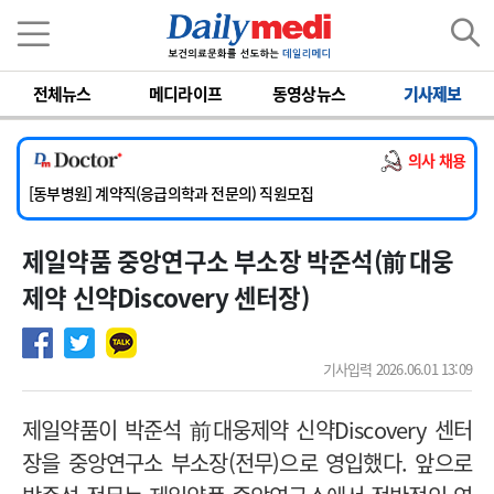
이름
비밀번호
전체뉴스
메디라이프
동영상뉴스
기사제보
[서울아산병원] 2026년 하반기 인턴 모집
[영남대학교의료원] 마취통증의학과 임기제 임상의사 채용
의사 채용
[충남대학교병원] 소아청소년과(소아응급전담) 계약직 의사 공개채용
[동부병원] 계약직(응급의학과 전문의) 직원모집
[이대목동병원] 하반기 전공의(레지던트1년차) 모집
제일약품 중앙연구소 부소장 박준석(前 대웅
[서울아산병원] 2026년 하반기 인턴 모집
[영남대학교의료원] 마취통증의학과 임기제 임상의사 채용
제약 신약Discovery 센터장)
기사입력 2026.06.01 13:09
제일약품이 박준석 前대웅제약 신약Discovery 센터
장을 중앙연구소 부소장(전무)으로 영입했다. 앞으로