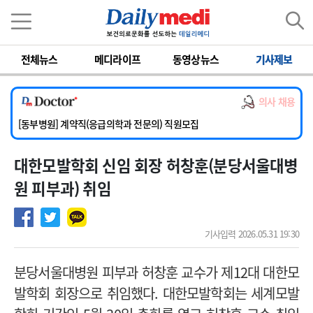
이름
비밀번호
전체뉴스
메디라이프
동영상뉴스
기사제보
[서울아산병원] 2026년 하반기 인턴 모집
[영남대학교의료원] 마취통증의학과 임기제 임상의사 채용
의사 채용
[충남대학교병원] 소아청소년과(소아응급전담) 계약직 의사 공개채용
[동부병원] 계약직(응급의학과 전문의) 직원모집
[이대목동병원] 하반기 전공의(레지던트1년차) 모집
대한모발학회 신임 회장 허창훈(분당서울대병
[서울아산병원] 2026년 하반기 인턴 모집
[영남대학교의료원] 마취통증의학과 임기제 임상의사 채용
원 피부과) 취임
기사입력 2026.05.31 19:30
분당서울대병원 피부과 허창훈 교수가 제12대 대한모
발학회 회장으로 취임했다. 대한모발학회는 세계모발