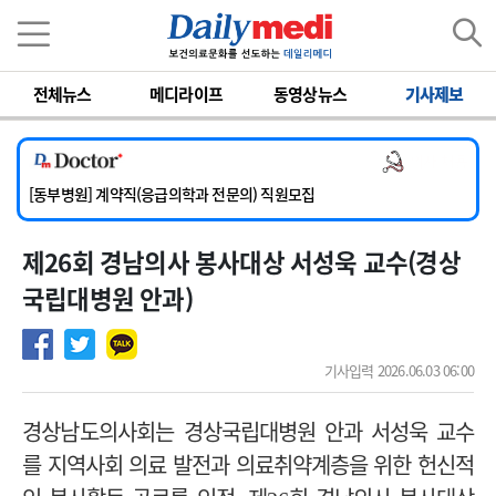
이름
비밀번호
전체뉴스
메디라이프
동영상뉴스
기사제보
[서울아산병원] 2026년 하반기 인턴 모집
[영남대학교의료원] 마취통증의학과 임기제 임상의사 채용
의사 채용
[충남대학교병원] 소아청소년과(소아응급전담) 계약직 의사 공개채용
[동부병원] 계약직(응급의학과 전문의) 직원모집
[이대목동병원] 하반기 전공의(레지던트1년차) 모집
제26회 경남의사 봉사대상 서성욱 교수(경상
[서울아산병원] 2026년 하반기 인턴 모집
[영남대학교의료원] 마취통증의학과 임기제 임상의사 채용
국립대병원 안과)
기사입력 2026.06.03 06:00
경상남도의사회는
경상국립대병원 안과 서성욱 교수
를 지역사회 의료 발전과 의료취약계층을 위한 헌신적