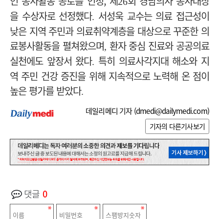
인 봉사활동 공로를 인정, 제
회 경남의사 봉사대상
26
을 수상자로 선정했다
서성욱 교수는 의료 접근성이
.
낮은 지역 주민과 의료취약계층을 대상으로 꾸준한 의
료봉사활동을 펼쳐왔으며
환자 중심 진료와 공공의료
,
실천에도 앞장서 왔다
특히 의료사각지대 해소와 지
.
역 주민 건강 증진을 위해 지속적으로 노력해 온 점이
높은 평가를 받았다
.
데일리메디 기자 (
dmedi@dailymedi.com
)
기자의 다른기사보기
댓글
0