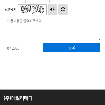
스팸방지
등록
0
/ 2000
(주)데일리메디