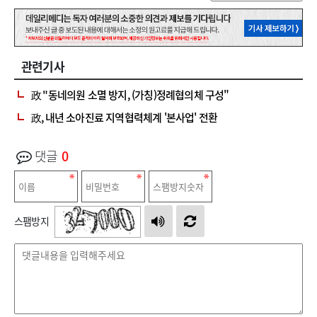
관련기사
政 "동네의원 소멸 방지, (가칭)정례협의체 구성"
政, 내년 소아진료 지역협력체계 '본사업' 전환
댓글
0
스팸방지