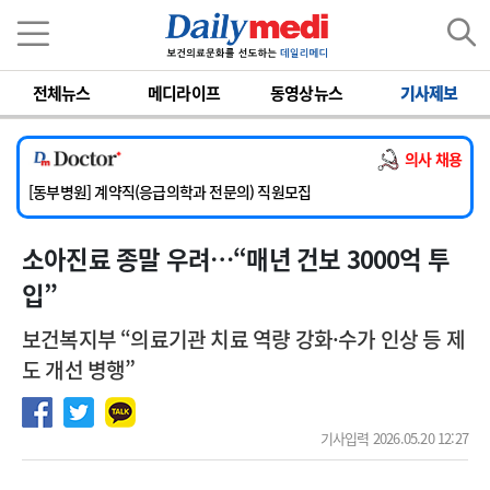
이름
비밀번호
전체뉴스
메디라이프
동영상뉴스
기사제보
[서울아산병원] 2026년 하반기 인턴 모집
[영남대학교의료원] 마취통증의학과 임기제 임상의사 채용
의사 채용
[충남대학교병원] 소아청소년과(소아응급전담) 계약직 의사 공개채용
[동부병원] 계약직(응급의학과 전문의) 직원모집
[이대목동병원] 하반기 전공의(레지던트1년차) 모집
소아진료 종말 우려…“매년 건보 3000억 투
[서울아산병원] 2026년 하반기 인턴 모집
[영남대학교의료원] 마취통증의학과 임기제 임상의사 채용
입”
보건복지부 “의료기관 치료 역량 강화·수가 인상 등 제
도 개선 병행”
기사입력 2026.05.20 12:27