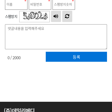
스팸방지
등록
0
/ 2000
(주)데일리메디