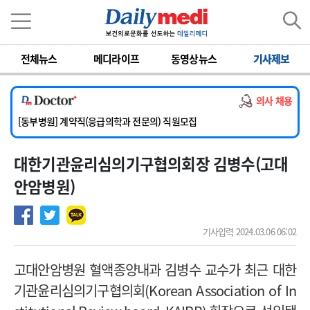
이름
비밀번호
전체뉴스
메디라이프
동영상뉴스
기사제보
[서울아산병원] 2026년 하반기 인턴 모집
[영남대학교의료원] 마취통증의학과 임기제 임상의사 채용
의사 채용
[충남대학교병원] 소아청소년과(소아응급전담) 계약직 의사 공개채용
[동부병원] 계약직(응급의학과 전문의) 직원모집
[이대목동병원] 하반기 전공의(레지던트1년차) 모집
대한기관윤리심의기구협의회장 김병수(고대
[서울아산병원] 2026년 하반기 인턴 모집
[영남대학교의료원] 마취통증의학과 임기제 임상의사 채용
안암병원)
기사입력 2024.03.06 06:02
고대안암병원 혈액종양내과 김병수 교수가 최근 대한
기관윤리심의기구협의회
(Korean Association of In