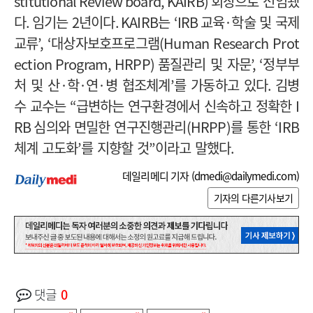
stitutional Review board, KAIRB)
회장으로 선임됐
다
.
임기는
2
년이다
.
KAIRB
는
‘IRB
교육
·
학술 및 국제
교류
’, ‘
대상자보호프로그램
(Human Research Prot
ection Program, HRPP)
품질관리 및 자문
’, ‘
정부부
처 및 산
·
학
·
연
·
병 협조체계
’
를 가동하고 있다
.
김병
수 교수는
“
급변하는 연구환경에서 신속하고 정확한
I
RB
심의와 면밀한 연구진행관리
(HRPP)
를 통한
‘IRB
체계 고도화
’
를 지향할 것
”
이라고 말했다
.
데일리메디 기자 (
dmedi@dailymedi.com
)
기자의 다른기사보기
댓글
0