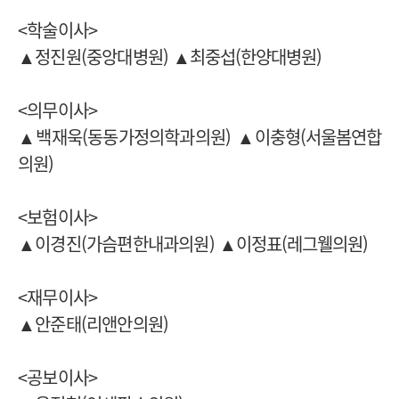
<학술이사>
▲정진원(중앙대병원)
▲최중섭(한양대병원)
<의무이사>
▲백재욱(동동가정의학과의원)
▲이충형(서울봄연합
의원)
<보험이사>
▲이경진(가슴편한내과의원)
▲이정표(
레그웰의원)
<재무이사>
▲안준태(리앤안의원)
<공보이사>