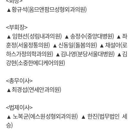
<회장>
▲황규석(옴므앤팜므성형외과의원)
<부회장>
▲임현선(성림내과의원)
▲송정수(중앙대병원)
▲좌
훈정(서울정통의원)
▲신동일(돌봄의원)
▲채설아(로
하스가정의학과의원)
▲김나영(분당서울대병원)
▲김
강현(소중한메디케어의원)
<총무이사>
▲최경섭(연세안과의원)
<법제이사>
▲노복균(에스원성형외과의원)
▲한진(법무법인 세
승)