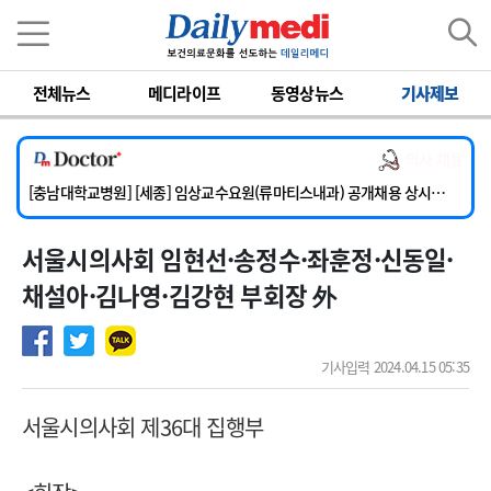
이름
비밀번호
전체뉴스
메디라이프
동영상뉴스
기사제보
[단국대학교병원] 임상전담교원 및 전임의 초빙
[해운대부민병원] [해운대] 2026년 하반기 인턴 모집
의사 채용
[서울아산병원] 건강증진센터 소화기파트 건진교수 초빙
[충남대학교병원] [세종] 임상교수요원(류마티스내과) 공개채용 상시모집
[이대서울병원] 정형외과 일반의 초빙
서울시의사회 임현선·송정수·좌훈정·신동일·
[단국대학교병원] 임상전담교원 및 전임의 초빙
[해운대부민병원] [해운대] 2026년 하반기 인턴 모집
채설아·김나영·김강현 부회장 外
기사입력 2024.04.15 05:35
서울시의사회 제36대 집행부