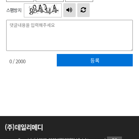
스팸방지
등록
0
/ 2000
(주)데일리메디