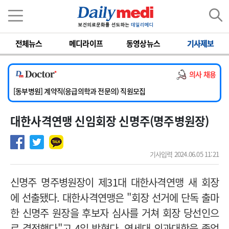
이름
비밀번호
전체뉴스
메디라이프
동영상뉴스
기사제보
[서울아산병원] 2026년 하반기 인턴 모집
[영남대학교의료원] 마취통증의학과 임기제 임상의사 채용
의사 채용
[충남대학교병원] 소아청소년과(소아응급전담) 계약직 의사 공개채용
[동부병원] 계약직(응급의학과 전문의) 직원모집
[이대목동병원] 하반기 전공의(레지던트1년차) 모집
대한사격연맹 신임회장 신명주(명주병원장)
[서울아산병원] 2026년 하반기 인턴 모집
[영남대학교의료원] 마취통증의학과 임기제 임상의사 채용
기사입력 2024.06.05 11:21
신명주 명주병원장이 제31대 대한사격연맹 새 회장
에 선출됐다. 대한사격연맹은 "회장 선거에 단독 출마
한 신명주 원장을 후보자 심사를 거쳐 회장 당선인으
로 결정했다"고 4일 밝혔다. 연세대 의과대학을 졸업