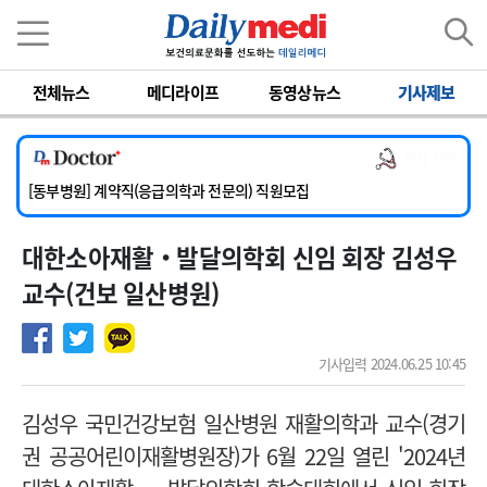
이름
비밀번호
전체뉴스
메디라이프
동영상뉴스
기사제보
[서울아산병원] 2026년 하반기 인턴 모집
[영남대학교의료원] 마취통증의학과 임기제 임상의사 채용
의사 채용
[충남대학교병원] 소아청소년과(소아응급전담) 계약직 의사 공개채용
[동부병원] 계약직(응급의학과 전문의) 직원모집
[이대목동병원] 하반기 전공의(레지던트1년차) 모집
대한소아재활‧발달의학회 신임 회장 김성우
[서울아산병원] 2026년 하반기 인턴 모집
[영남대학교의료원] 마취통증의학과 임기제 임상의사 채용
교수(건보 일산병원)
기사입력 2024.06.25 10:45
김성우 국민건강보험 일산병원 재활의학과 교수(경기
권 공공어린이재활병원장)가 6월 22일 열린 '2024년