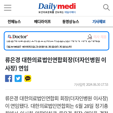
이름
비밀번호
전체뉴스
메디라이프
동영상뉴스
기사제보
[서울아산병원] 2026년 하반기 인턴 모집
[영남대학교의료원] 마취통증의학과 임기제 임상의사 채용
의사 채용
[충남대학교병원] 소아청소년과(소아응급전담) 계약직 의사 공개채용
[동부병원] 계약직(응급의학과 전문의) 직원모집
[이대목동병원] 하반기 전공의(레지던트1년차) 모집
류은경 대한의료법인연합회장(더자인병원 이
[서울아산병원] 2026년 하반기 인턴 모집
[영남대학교의료원] 마취통증의학과 임기제 임상의사 채용
사장) 연임
기사입력 2024.06.30 17:53
류은경 대한의료법인연합회 회장
(
더자인병원 이사장
)
이
연임됐다. 대한의료법인연합회는
6
월
28
일 정기총