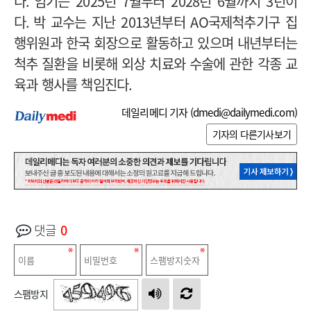
다
.
임기는 2025년
7
월부터
2028
년
6
월까지
3
년이
다
.
박 교수는 지난
2013
년부터
AO
국제척추기구 집
행위원과 한국 회장으로 활동하고 있으며 내년부터는
척추 질환을 비롯해 외상 치료와 수술에 관한 각종 교
육과 행사를 책임진다
.
데일리메디 기자 (
dmedi@dailymedi.com
)
기자의 다른기사보기
댓글
0
스팸방지