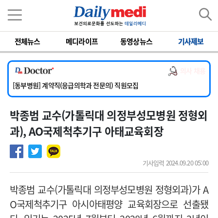
이름
비밀번호
전체뉴스
메디라이프
동영상뉴스
기사제보
[서울아산병원] 2026년 하반기 인턴 모집
[영남대학교의료원] 마취통증의학과 임기제 임상의사 채용
의사 채용
[충남대학교병원] 소아청소년과(소아응급전담) 계약직 의사 공개채용
[동부병원] 계약직(응급의학과 전문의) 직원모집
[이대목동병원] 하반기 전공의(레지던트1년차) 모집
박종범 교수( 가톨릭대 의정부성모병원 정형외
[서울아산병원] 2026년 하반기 인턴 모집
[영남대학교의료원] 마취통증의학과 임기제 임상의사 채용
과), AO국제척추기구 아태교육회장
기사입력 2024.09.20 05:00
박종범 교수( 가톨릭대 의정부성모병원 정형외과)가
A
O
국제척추기구 아시아태평양 교육회장으로 선출됐