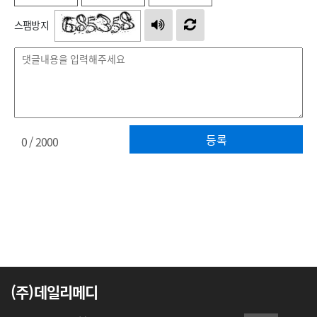
스팸방지
등록
0
/ 2000
(주)데일리메디