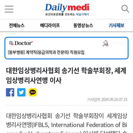
이름
비밀번호
전체뉴스
메디라이프
동영상뉴스
기사제보
[서울아산병원] 2026년 하반기 인턴 모집
[영남대학교의료원] 마취통증의학과 임기제 임상의사 채용
의사 채용
[충남대학교병원] 소아청소년과(소아응급전담) 계약직 의사 공개채용
[동부병원] 계약직(응급의학과 전문의) 직원모집
[이대목동병원] 하반기 전공의(레지던트1년차) 모집
대한임상병리사협회 송기선 학술부회장, 세계
[서울아산병원] 2026년 하반기 인턴 모집
[영남대학교의료원] 마취통증의학과 임기제 임상의사 채용
임상병리사연맹 이사
기사입력 2024.09.26 07:15
대한임상병리사협회 송기선 학술부회장이 세계임상
병리사연맹
(IFBLS, International Federation of Bi