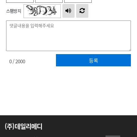
스팸방지
등록
0
/ 2000
(주)데일리메디