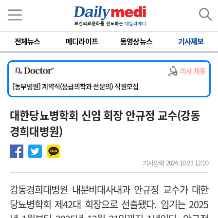
이름
비밀번호
전체뉴스
메디라이프
동영상뉴스
기사제보
[서울아산병원] 2026년 하반기 인턴 모집
[영남대학교의료원] 마취통증의학과 임기제 임상의사 채용
의사 채용
[충남대학교병원] 소아청소년과(소아응급전담) 계약직 의사 공개채용
[동부병원] 계약직(응급의학과 전문의) 직원모집
[이대목동병원] 하반기 전공의(레지던트1년차) 모집
대한당뇨병학회 신임 회장 안규정 교수(강동
[서울아산병원] 2026년 하반기 인턴 모집
[영남대학교의료원] 마취통증의학과 임기제 임상의사 채용
경희대병원)
기사입력 2024.10.23 12:00
강동경희대병원 내분비대사내과 안규정 교수가 대한
당뇨병학회 제42대 회장으로 선출됐다. 임기는 2025