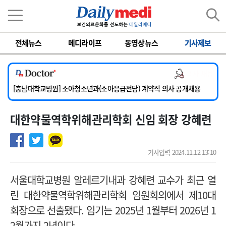
이름
비밀번호
전체뉴스
메디라이프
동영상뉴스
기사제보
[서울아산병원] 2026년 하반기 인턴 모집
의사 채용
[영남대학교의료원] 마취통증의학과 임기제 임상의사 채용
[충남대학교병원] 소아청소년과(소아응급전담) 계약직 의사 공개채용
[동부병원] 계약직(응급의학과 전문의) 직원모집
대한약물역학위해관리학회 신임 회장 강혜련
[이대목동병원] 하반기 전공의(레지던트1년차) 모집
[서울아산병원] 2026년 하반기 인턴 모집
[영남대학교의료원] 마취통증의학과 임기제 임상의사 채용
기사입력 2024.11.12 13:10
서울대학교병원 알레르기내과 강혜련 교수가 최근 열
린 대한약물역학위해관리학회 임원회의에서 제10대
회장으로 선출됐다. 임기는 2025년 1월부터 2026년 1
2월가지 2년이다.