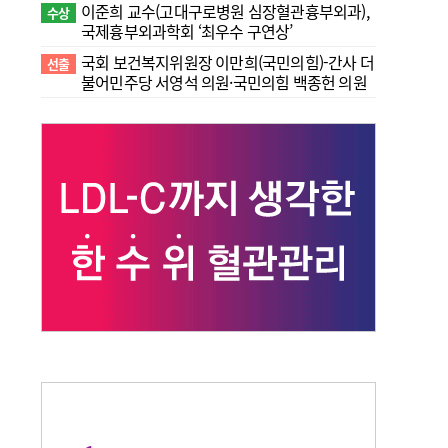
이준희 교수(고대구로병원 심장혈관흉부외과),
수상
국제흉부외과학회 ‘최우수 구연상’
국회 보건복지위원장 이만희(국민의힘)-간사 더
선출
불어민주당 서영석 의원·국민의힘 백종헌 의원