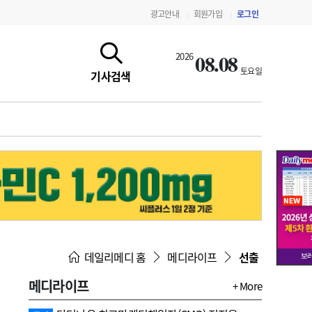
광고안내
회원가입
로그인
|
|
08.08
2026
토요일
기사검색
지침·기준·평가
약제급여 심사 결과
데일리메디 홈
메디라이프
선출
메디라이프
+ More