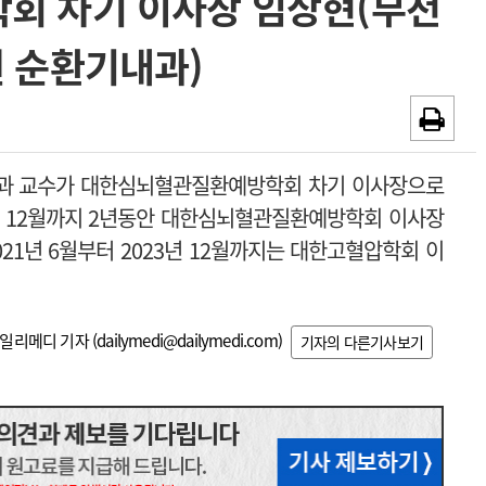
회 차기 이사장 임상현(부천
~2026-08-31
광고안내
 순환기내과)
채용시까지
과 교수가 대한심뇌혈관질환예방학회 차기 이사장으로
26년 12월까지 2년동안 대한심뇌혈관질환예방학회 이사장
21년 6월부터 2023년 12월까지는 대한고혈압학회 이
일리메디 기자 (
dailymedi@dailymedi.com
)
기자의 다른기사보기