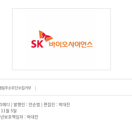
메일주소무단수집거부
|
일리메디 | 발행인 : 안순범 | 편집인 : 박대진
 11월 5일
 |청소년보호책임자 : 박대진