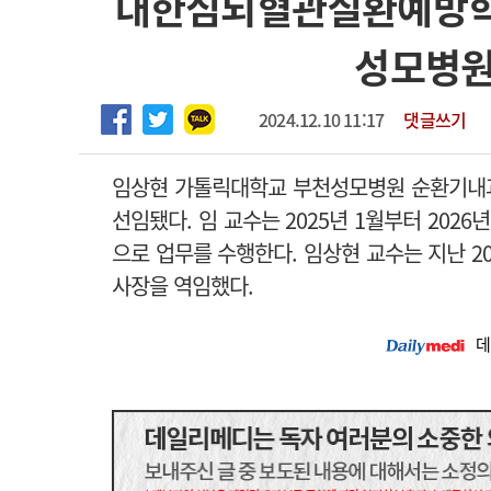
대한심뇌혈관질환예방학
2026년 하반기 인턴 모집
고객센터
회사소개
법적고지
성모병원
마취통증의학과 임기제 임상의사 채용
2024.12.10 11:17
댓글쓰기
임상현 가톨릭대학교 부천성모병원 순환기내
선임됐다. 임 교수는 2025년 1월부터 20
으로 업무를 수행한다. 임상현 교수는 지난 20
사장을 역임했다.
데