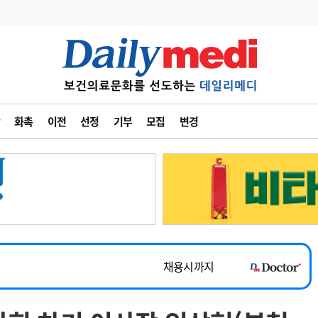
변경
사고
수첩
화촉
이전
선정
기부
모집
변경
계
6
관리급여 실시
7
지필공 지원책
~2026-08-31
8
수련환경 개선
채용시까지
9
의과대학 입시
 공개채용
채용시까지
10
약가인하
유권해석
정책/통계
공시
채용시까지
~2026-08-15