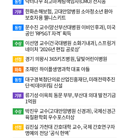
닥터나우 최고마케팅책임자(CMO) 전지웅
동정
한화손해보험, 고대안암병원 소아청소년 환아
기부
보호자용 웰니스키트
문수진 교수( 양산부산대병원 이비인후과), 미국
동정
공인 ‘RPSGT 자격’ 획득
이선영 교수(건국대병원 소화기내과), 스프링거
수상
네이처 ‘2026년 편집 공로상’
경기 의왕시 365키즈병원, 달빛어린이병원
선정
조재민 하이플생명과학 대표 아들
화촉
대구경북첨단의료산업진흥재단, 미래전략추진
동정
단·빅데이터팀 신설
류기성·이옥희 동문 부부, 부산대 의대 발전기금
기부
1억원
박진우 교수(고대안암병원 신경과), 국제신경근
수상
육질환학회 우수포스터상
김진실 가천대 간호대학 교수, 국제 간호연구자
선정
명예의 전당 ‘공식 헌액’