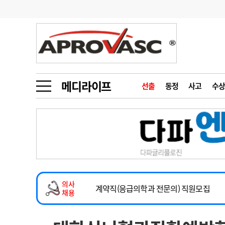
기부
모집
메디인포
인사
부음
오피니언
칼럼
건강정보
금주의 검색어
인물
초대석
피플
메디라이프
선출
동정
사고
수상
1
의사인력 수급 추
동영상뉴스
2
성분명 처방
2026년 하반기 인턴 모집
포토뉴스
포토뉴스
3
AI의료
마취통증의학과 임기제 임상의사 채용
4
전공의 모집 결과
메디 Hospital
지역병원
중소병원
소아청소년과(소아응급전담) 계약직 의사
5
의사국시 합격률
의사
인포메이션
행정처분
판례
계약직(응급의학과 전문의) 직원모집
채용
하반기 전공의(레지던트1년차) 모집
학회·연수강좌
학회/연수강좌
행사