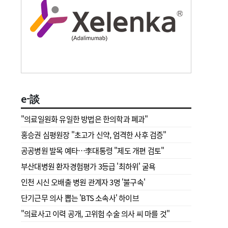
e-談
"의료일원화 유일한 방법은 한의학과 폐과"
홍승권 심평원장 " 초고가 신약, 엄격한 사후 검증"
공공병원 발목 예타…李대통령 "제도 개편 검토"
부산대병원 환자경험평가 3등급 '최하위' 굴욕
인천 시신 오배출 병원 관계자 3명 '불구속'
단기근무 의사 뽑는 'BTS 소속사' 하이브
"의료사고 이력 공개, 고위험 수술 의사 씨 마를 것"