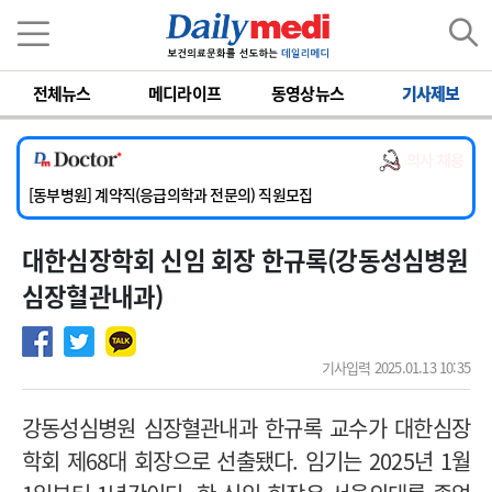
이름
비밀번호
전체뉴스
메디라이프
동영상뉴스
기사제보
[서울아산병원] 2026년 하반기 인턴 모집
[영남대학교의료원] 마취통증의학과 임기제 임상의사 채용
의사 채용
[충남대학교병원] 소아청소년과(소아응급전담) 계약직 의사 공개채용
[동부병원] 계약직(응급의학과 전문의) 직원모집
[이대목동병원] 하반기 전공의(레지던트1년차) 모집
대한심장학회 신임 회장 한규록(강동성심병원
[서울아산병원] 2026년 하반기 인턴 모집
[영남대학교의료원] 마취통증의학과 임기제 임상의사 채용
심장혈관내과)
기사입력 2025.01.13 10:35
강동성심병원 심장혈관내과 한규록 교수가 대한심장
학회 제68대 회장으로 선출됐다. 임기는 2025년 1월