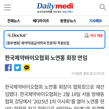
이름
비밀번호
전체뉴스
메디라이프
동영상뉴스
기사제보
[서울아산병원] 2026년 하반기 인턴 모집
[영남대학교의료원] 마취통증의학과 임기제 임상의사 채용
의사 채용
[충남대학교병원] 소아청소년과(소아응급전담) 계약직 의사 공개채용
[동부병원] 계약직(응급의학과 전문의) 직원모집
[이대목동병원] 하반기 전공의(레지던트1년차) 모집
한국제약바이오협회 노연홍 회장 연임
[서울아산병원] 2026년 하반기 인턴 모집
[영남대학교의료원] 마취통증의학과 임기제 임상의사 채용
기사입력 2025.02.21 07:15
한국제약바이오협회 노연홍 회장이 협회장으로 재선
임됐다
.
한국제약바이오협회는 2월
18
일 서울 방배동
협회 강당에서
'2025
년
1
차 이사회
'
를 열어 노연홍 현
(
現
)
회장을 차기 회장으로 선임하는 안
(
案
)
을 의결했