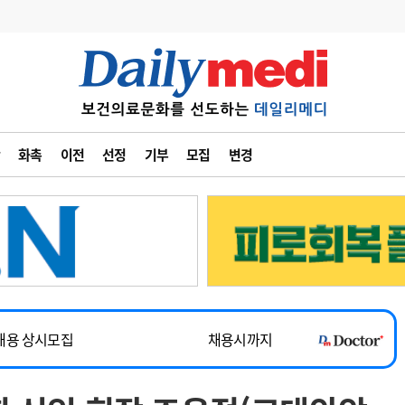
변경
사고
수첩
화촉
이전
선정
기부
모집
변경
계
6
관리급여 실시
7
지필공 지원책
~2026-08-31
8
수련환경 개선
채용시까지
9
의과대학 입시
채용시까지
10
약가인하
유권해석
정책/통계
공시
채용 상시모집
채용시까지
~2026-08-15