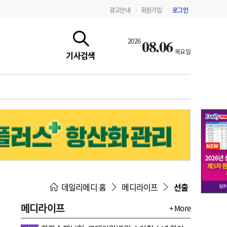
광고안내
회원가입
로그인
|
|
08.06
2026
목요일
기사검색
지침·기준·평가
약제급여 심사 결과
데일리메디 홈
메디라이프
선출
메디라이프
+ More