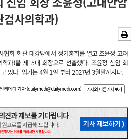
 신임 회장 조윤정(고대안암
~2026-08-31
광고안내
단검사의학과)
채용시까지
사협회 회관 대강당에서 정기총회를 열고 조윤정 고려
학과)을 제15대 회장으로 선출했다. 조윤정 신임 회
있다. 임기는 4월 1일 부터 2027년 3월말까지다.
일리메디 기자 (
dailymedi@dailymedi.com
)
기자의 다른기사보기