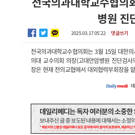
전국의과대학교수협의회
임상전담교원 및 전임의 초빙
고객센터
회사소개
법적고지
병원 진
[해운대] 2026년 하반기 인턴 모집
2025.03.17 05:22
댓글쓰기
전국의과대학교수협의회는 3월 15일 대한의
의대 교수의회 의장(고대안암병원 진단검사의
장은 현재 전의교협에서 대외협력부회장을 맡고 
데