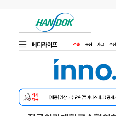
기부
모집
메디인포
인사
부음
오피니언
칼럼
건강정보
금주의 검색어
인물
초대석
피플
메디라이프
선출
동정
사고
수상
1
의사인력 수급 추
동영상뉴스
2
성분명 처방
임상전담교원 및 전임의 초빙
포토뉴스
포토뉴스
3
AI의료
[해운대] 2026년 하반기 인턴 모집
4
전공의 모집 결과
메디 Hospital
지역병원
중소병원
건강증진센터 소화기파트 건진교수 초빙
5
의사국시 합격률
의사
인포메이션
행정처분
판례
[세종] 임상교수요원(류마티스내과) 공개
채용
정형외과 일반의 초빙
학회·연수강좌
학회/연수강좌
행사