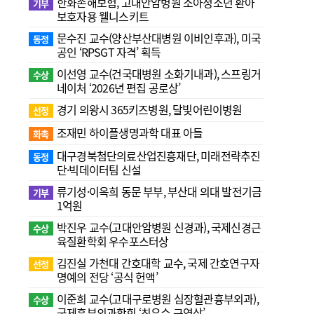
한화손해보험, 고대안암병원 소아청소년 환아
기부
보호자용 웰니스키트
문수진 교수( 양산부산대병원 이비인후과), 미국
동정
공인 ‘RPSGT 자격’ 획득
이선영 교수(건국대병원 소화기내과), 스프링거
수상
네이처 ‘2026년 편집 공로상’
경기 의왕시 365키즈병원, 달빛어린이병원
선정
조재민 하이플생명과학 대표 아들
화촉
대구경북첨단의료산업진흥재단, 미래전략추진
동정
단·빅데이터팀 신설
류기성·이옥희 동문 부부, 부산대 의대 발전기금
기부
1억원
박진우 교수(고대안암병원 신경과), 국제신경근
수상
육질환학회 우수포스터상
김진실 가천대 간호대학 교수, 국제 간호연구자
선정
명예의 전당 ‘공식 헌액’
이준희 교수(고대구로병원 심장혈관흉부외과),
수상
국제흉부외과학회 ‘최우수 구연상’