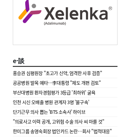
e-談
홍승권 심평원장 " 초고가 신약, 엄격한 사후 검증"
공공병원 발목 예타…李대통령 "제도 개편 검토"
부산대병원 환자경험평가 3등급 '최하위' 굴욕
인천 시신 오배출 병원 관계자 3명 '불구속'
단기근무 의사 뽑는 'BTS 소속사' 하이브
"의료사고 이력 공개, 고위험 수술 의사 씨 마를 것"
한미그룹 송영숙회장 법인카드 논란…회사 "법적대응"