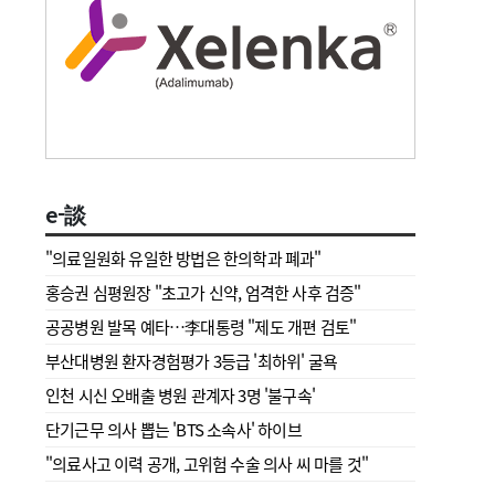
e-談
"의료일원화 유일한 방법은 한의학과 폐과"
홍승권 심평원장 " 초고가 신약, 엄격한 사후 검증"
공공병원 발목 예타…李대통령 "제도 개편 검토"
부산대병원 환자경험평가 3등급 '최하위' 굴욕
인천 시신 오배출 병원 관계자 3명 '불구속'
단기근무 의사 뽑는 'BTS 소속사' 하이브
"의료사고 이력 공개, 고위험 수술 의사 씨 마를 것"