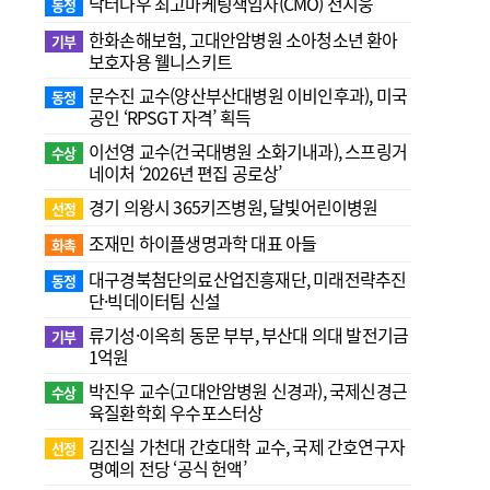
닥터나우 최고마케팅책임자(CMO) 전지웅
동정
한화손해보험, 고대안암병원 소아청소년 환아
기부
보호자용 웰니스키트
문수진 교수( 양산부산대병원 이비인후과), 미국
동정
공인 ‘RPSGT 자격’ 획득
이선영 교수(건국대병원 소화기내과), 스프링거
수상
네이처 ‘2026년 편집 공로상’
경기 의왕시 365키즈병원, 달빛어린이병원
선정
조재민 하이플생명과학 대표 아들
화촉
대구경북첨단의료산업진흥재단, 미래전략추진
동정
단·빅데이터팀 신설
류기성·이옥희 동문 부부, 부산대 의대 발전기금
기부
1억원
박진우 교수(고대안암병원 신경과), 국제신경근
수상
육질환학회 우수포스터상
김진실 가천대 간호대학 교수, 국제 간호연구자
선정
명예의 전당 ‘공식 헌액’