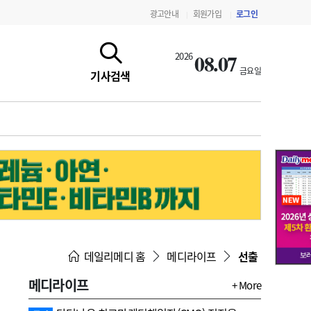
광고안내
회원가입
로그인
|
|
08.07
2026
금요일
기사검색
지침·기준·평가
약제급여 심사 결과
데일리메디 홈
메디라이프
선출
메디라이프
+ More