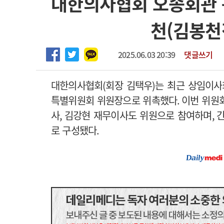
대한의사협회 오송회관 
2026년 하반기 인턴 모집
고객센터
회사소개
법적고지
천(김봉천
마취통증의학과 임기제 임상의사 채용
2025.06.03 20:39
댓글쓰기
대한의사협회
(
회장 김택우
)
는 최근 상임이사
특별위원회 위원장으로 위촉했다
.
이번 위원
사
,
김강현 재무이사도 위원으로 참여하며
,
로 구성됐다
.