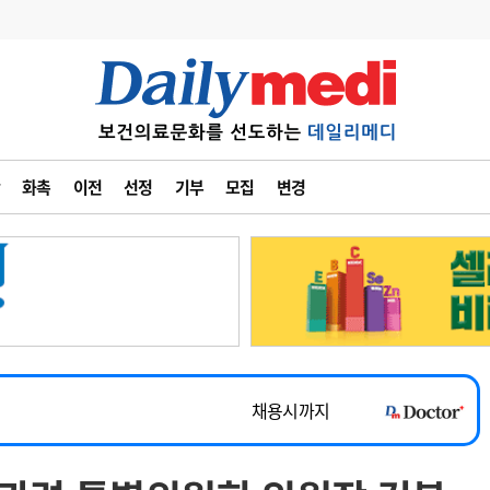
변경
사고
수첩
화촉
이전
선정
기부
모집
변경
계
6
관리급여 실시
7
지필공 지원책
~2026-08-31
8
수련환경 개선
채용시까지
9
의과대학 입시
 공개채용
채용시까지
10
약가인하
유권해석
정책/통계
공시
채용시까지
~2026-08-15