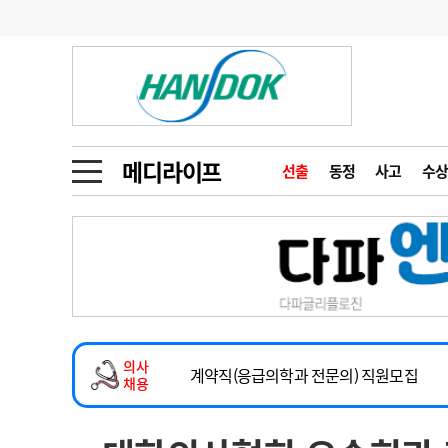
기부
모집
메디인포
인사
부음
오피니언
칼럼
건강정보
금주의 검색어
인물
초대석
피플
메디라이프
선출
동정
사고
수상
1
의사인력 수급 추
동영상뉴스
2
성분명 처방
2026년 하반기 인턴 모집
포토뉴스
포토뉴스
3
AI의료
마취통증의학과 임기제 임상의사 채용
4
전공의 모집 결과
메디 Hospital
지역병원
중소병원
소아청소년과(소아응급전담) 계약직 의사
5
의사국시 합격률
의사
인포메이션
행정처분
판례
계약직(응급의학과 전문의) 직원모집
채용
하반기 전공의(레지던트1년차) 모집
학회·연수강좌
학회/연수강좌
행사