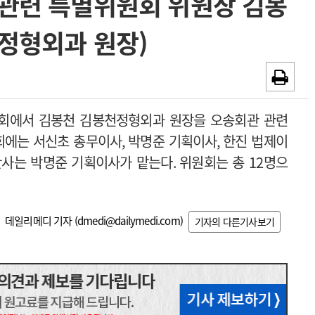
관련 특별위원회 위원장 김봉
~2026-08-31
광고안내
정형외과 원장)
채용시까지
회에서 김봉천 김봉천정형외과 원장을 오송회관 관련
회에는 서신초 총무이사
,
박명준 기획이사
,
한진 법제이
간사는 박명준 기획이사가 맡는다
.
위원회는 총
12
명으
데일리메디 기자 (
dmedi@dailymedi.com
)
기자의 다른기사보기