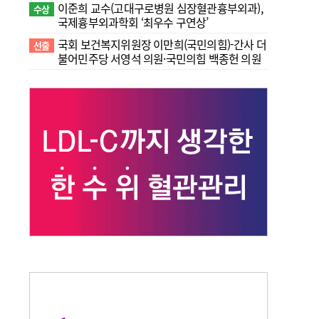
이준희 교수(고대구로병원 심장혈관흉부외과),
수상
국제흉부외과학회 ‘최우수 구연상’
국회 보건복지위원장 이만희(국민의힘)-간사 더
선출
불어민주당 서영석 의원·국민의힘 백종헌 의원