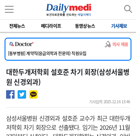
이름
비밀번호
전체뉴스
메디라이프
동영상뉴스
기사제보
[서울아산병원] 2026년 하반기 인턴 모집
[영남대학교의료원] 마취통증의학과 임기제 임상의사 채용
의사 채용
[충남대학교병원] 소아청소년과(소아응급전담) 계약직 의사 공개채용
[동부병원] 계약직(응급의학과 전문의) 직원모집
[이대목동병원] 하반기 전공의(레지던트1년차) 모집
대한두개저학회 설호준 차기 회장(삼성서울병
[서울아산병원] 2026년 하반기 인턴 모집
[영남대학교의료원] 마취통증의학과 임기제 임상의사 채용
원 신경외과)
기사입력 2025.12.16 13:46
삼성서울병원 신경외과 설호준 교수가 최근 대한두개
저학회 차기 회장으로 선출됐다. 임기는 2026년 11월