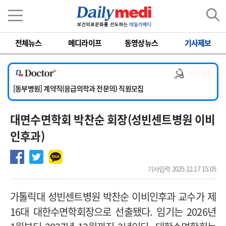
이름
비밀번호
전체뉴스
메디라이프
동영상뉴스
기사제보
[서울아산병원] 2026년 하반기 인턴 모집
[영남대학교의료원] 마취통증의학과 임기제 임상의사 채용
의사 채용
[충남대학교병원] 소아청소년과(소아응급전담) 계약직 의사 공개채용
[동부병원] 계약직(응급의학과 전문의) 직원모집
[이대목동병원] 하반기 전공의(레지던트1년차) 모집
대면수면학회 박찬순 회장(성빈센트병원 이비
[서울아산병원] 2026년 하반기 인턴 모집
[영남대학교의료원] 마취통증의학과 임기제 임상의사 채용
인후과)
기사입력 2025.12.17 15:05
가톨릭대 성빈센트병원 박찬순 이비인후과 교수가 제
16대 대한수면학회장으로 선출됐다. 임기는 2026년