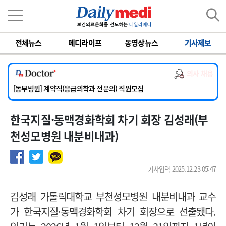
이름
비밀번호
전체뉴스
메디라이프
동영상뉴스
기사제보
[서울아산병원] 2026년 하반기 인턴 모집
[영남대학교의료원] 마취통증의학과 임기제 임상의사 채용
의사 채용
[충남대학교병원] 소아청소년과(소아응급전담) 계약직 의사 공개채용
[동부병원] 계약직(응급의학과 전문의) 직원모집
[이대목동병원] 하반기 전공의(레지던트1년차) 모집
한국지질·동맥경화학회 차기 회장 김성래(부
[서울아산병원] 2026년 하반기 인턴 모집
[영남대학교의료원] 마취통증의학과 임기제 임상의사 채용
천성모병원 내분비내과)
기사입력 2025.12.23 05:47
김성래 가톨릭대학교 부천성모병원 내분비내과 교수
가 한국지질·동맥경화학회 차기 회장으로 선출됐다.