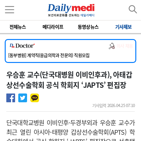
이름
비밀번호
전체뉴스
메디라이프
동영상뉴스
기사제보
[서울아산병원] 2026년 하반기 인턴 모집
[영남대학교의료원] 마취통증의학과 임기제 임상의사 채용
의사 채용
[충남대학교병원] 소아청소년과(소아응급전담) 계약직 의사 공개채용
[동부병원] 계약직(응급의학과 전문의) 직원모집
[이대목동병원] 하반기 전공의(레지던트1년차) 모집
우승훈 교수( 단국대병원 이비인후과), 아태갑
[서울아산병원] 2026년 하반기 인턴 모집
[영남대학교의료원] 마취통증의학과 임기제 임상의사 채용
상선수술학회 공식 학회지 ‘JAPTS’ 편집장
기사입력 2026.04.25 07:10
단국대학교병원 이비인후-두경부외과 우승훈 교수가
최근 열린 아시아-태평양 갑상선수술학회(APTS) 학