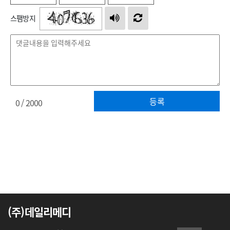
스팸방지
등록
0
/ 2000
(주)데일리메디