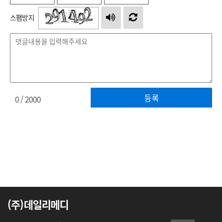
스팸방지
등록
0
/ 2000
(주)데일리메디