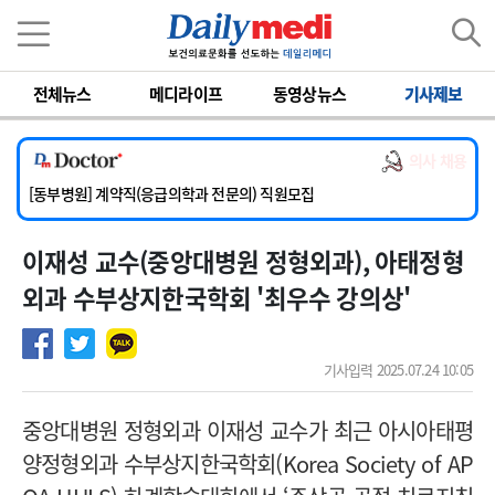
이름
비밀번호
전체뉴스
메디라이프
동영상뉴스
기사제보
[서울아산병원] 2026년 하반기 인턴 모집
[영남대학교의료원] 마취통증의학과 임기제 임상의사 채용
의사 채용
[충남대학교병원] 소아청소년과(소아응급전담) 계약직 의사 공개채용
[동부병원] 계약직(응급의학과 전문의) 직원모집
[이대목동병원] 하반기 전공의(레지던트1년차) 모집
이재성 교수(중앙대병원 정형외과), 아태정형
[서울아산병원] 2026년 하반기 인턴 모집
[영남대학교의료원] 마취통증의학과 임기제 임상의사 채용
외과 수부상지한국학회 '최우수 강의상'
기사입력 2025.07.24 10:05
중앙대병원 정형외과 이재성 교수가 최근 아시아태평
양정형외과 수부상지한국학회(Korea Society of AP