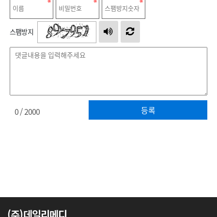
스팸방지
등록
0
/ 2000
(주)데일리메디