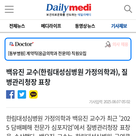
이름
비밀번호
전체뉴스
메디라이프
동영상뉴스
기사제보
[서울아산병원] 2026년 하반기 인턴 모집
[영남대학교의료원] 마취통증의학과 임기제 임상의사 채용
의사 채용
[충남대학교병원] 소아청소년과(소아응급전담) 계약직 의사 공개채용
[동부병원] 계약직(응급의학과 전문의) 직원모집
[이대목동병원] 하반기 전공의(레지던트1년차) 모집
백유진 교수(한림대성심병원 가정의학과), 질
[서울아산병원] 2026년 하반기 인턴 모집
[영남대학교의료원] 마취통증의학과 임기제 임상의사 채용
병관리청장 표창
기사입력 2025.08.07 05:02
한림대성심병원 가정의학과 백유진 교수가 최근 '202
5 담배폐해 전문가 심포지엄'에서 질병관리청장 표창