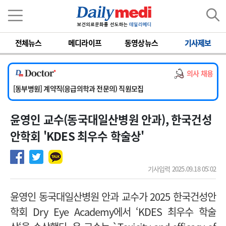
이름
비밀번호
전체뉴스
메디라이프
동영상뉴스
기사제보
[서울아산병원] 2026년 하반기 인턴 모집
[영남대학교의료원] 마취통증의학과 임기제 임상의사 채용
의사 채용
[충남대학교병원] 소아청소년과(소아응급전담) 계약직 의사 공개채용
[동부병원] 계약직(응급의학과 전문의) 직원모집
[이대목동병원] 하반기 전공의(레지던트1년차) 모집
윤영인 교수(동국대일산병원 안과), 한국건성
[서울아산병원] 2026년 하반기 인턴 모집
[영남대학교의료원] 마취통증의학과 임기제 임상의사 채용
안학회 'KDES 최우수 학술상'
기사입력 2025.09.18 05:02
윤영인 동국대일산병원 안과 교수가 2025 한국건성안
학회 Dry Eye Academy에서 ‘KDES 최우수 학술